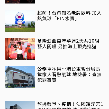
機表演+特色市集亮點一次看
超萌！台灣知名老牌飲料 加入
熱氣球「FIN水寶」
基隆浪曲嘉年華連2天共10組
藝人開唱 另推海上觀光巡遊
公務車私用…爆台東警分局長
載家人看熱氣球 地檢署：查無
犯罪事實
熬過戰爭、疫情！法國羅浮宮1