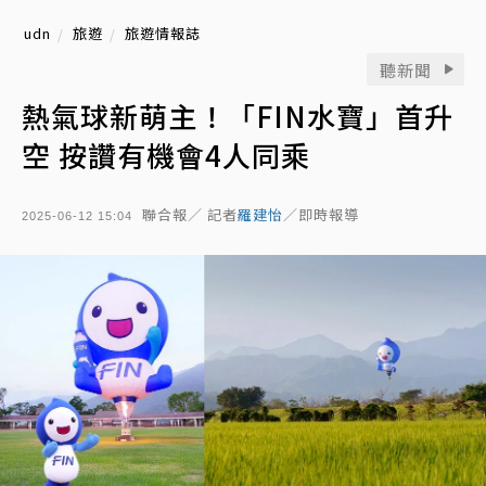
udn
旅遊
旅遊情報誌
聽新聞
熱氣球新萌主！「FIN水寶」首升
空 按讚有機會4人同乘
聯合報／ 記者
羅建怡
／即時報導
2025-06-12 15:04