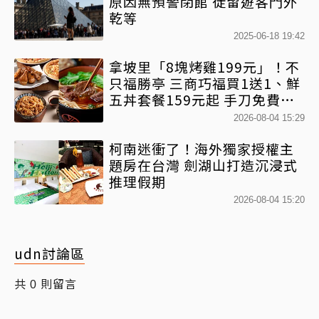
原因無預警閉館 徒留遊客門外
乾等
2025-06-18 19:42
拿坡里「8塊烤雞199元」！不
只福勝亭 三商巧福買1送1、鮮
五丼套餐159元起 手刀免費領
優惠
2026-08-04 15:29
柯南迷衝了！海外獨家授權主
題房在台灣 劍湖山打造沉浸式
推理假期
2026-08-04 15:20
udn討論區
共
則留言
0