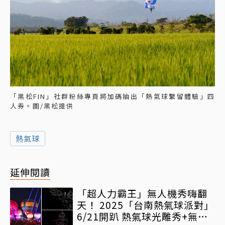
「黑松FIN」社群粉絲專頁將加碼抽出「熱氣球繫留體驗」四
人券。圖/黑松提供
熱氣球
延伸閱讀
「超人力霸王」無人機秀嗨翻
天！ 2025「台南熱氣球派對」
6/21開趴 熱氣球光雕秀+無人