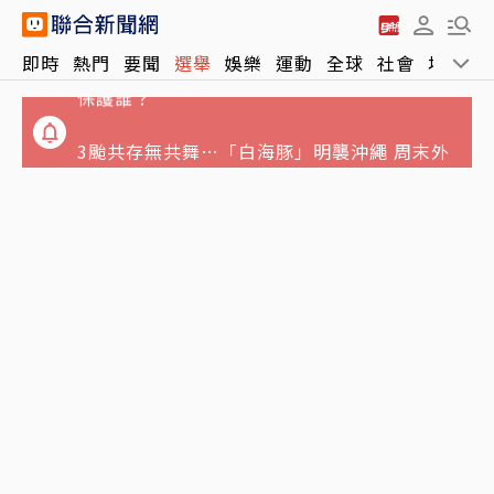
毒油案向上延燒⋯食安治理零容忍變切香腸 在
即時
熱門
要聞
選舉
娛樂
運動
全球
社會
地方
保護誰？
3颱共存無共舞…「白海豚」明襲沖繩 周末外
圍環流對台影響曝
七年未調⋯難反映勞動市場水準 薪資揭露門檻
擬調高至5萬元