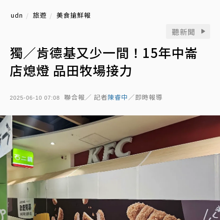
udn
旅遊
美食搶鮮報
聽新聞
獨／肯德基又少一間！15年中崙
店熄燈 品田牧場接力
聯合報／ 記者
陳睿中
／即時報導
2025-06-10 07:08