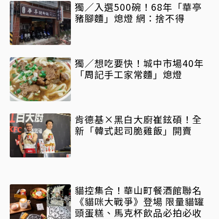
獨／入選500碗！68年「華亭
豬腳麵」熄燈 網：捨不得
獨／想吃要快！城中市場40年
「周記手工家常麵」熄燈
肯德基×黑白大廚崔鉉碩！全
新「韓式起司脆雞飯」開賣
貓控集合！華山町餐酒館聯名
《貓咪大戰爭》登場 限量貓罐
頭蛋糕、馬克杯飲品必拍必收