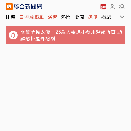
即時
白海豚颱風
演習
熱門
要聞
選舉
娛樂
運動
晚餐準備太慢…25歲人妻遭小叔用斧頭斬首 頭
顱懸掛屋外榕樹
白海豚颱風動起來稍微不龜了！估明晚侵大陸
騎樓還能看到魚…基隆廟口夜市淹水 市府曝原
周一上午我解除海警
因：颱風及漲潮海水倒灌