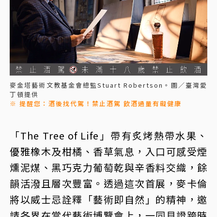
麥金塔藝術文教基金會總監Stuart Robertson。圖／臺灣愛
丁頓提供
※ 提醒您：酒後找代駕！禁止酒駕 飲酒過量有礙健康
「The Tree of Life」帶有炙烤熱帶水果、
優雅橡木及柑橘、香草氣息，入口可感受煙
燻泥煤、黑巧克力葡萄乾與辛香料交織，餘
韻活潑且層次豐富。透過這次首展，麥卡倫
將以威士忌詮釋「藝術即自然」的精神，邀
請各界在當代藝術博覽會上，一同見證跨時