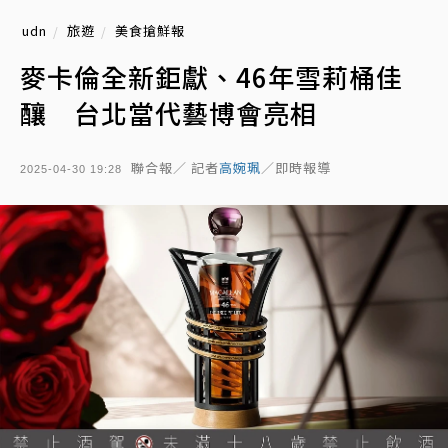
udn
旅遊
美食搶鮮報
麥卡倫全新鉅獻、46年雪莉桶佳
釀 台北當代藝博會亮相
聯合報／ 記者
高婉珮
／即時報導
2025-04-30 19:28