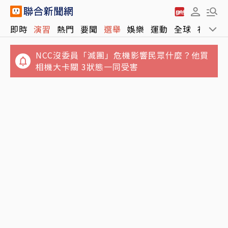
泰國爆校園槍擊！學生開槍釀2死15傷 兇嫌據
即時
演習
熱門
要聞
選舉
娛樂
運動
全球
社會
報已遭擊斃
NCC沒委員「滅團」危機影響民眾什麼？他買
相機大卡關 3狀態一同受害
韓流吹到土耳其！K-POP風潮竟引發性別大戰