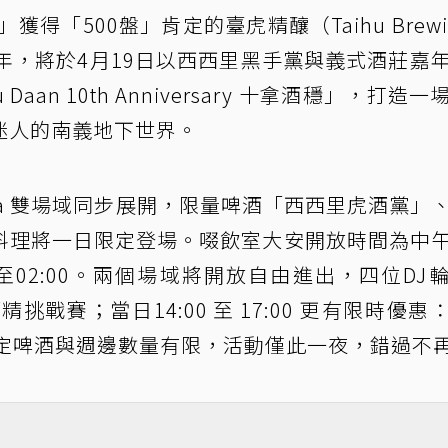
獲得「500盤」肯定的臺虎精釀（Taihu Brewi
年，將於4月19日以西西里黑手黨與義式酒莊嘉
aan 10th Anniversary 十拿酒穩」，打造一
迷人的南義地下世界。
ga 雙場域同步展開，限量啤酒「西西里虎酒黨」
理將一日限定登場。啜飲室大安開放時間為中午1
18:00至02:00。兩個場域將開放自由進出，四位DJ
酒精挑戰賽；當日14:00 至 17:00 更有限時優惠
；限定啤酒與週邊數量有限，活動僅此一夜，錯過不