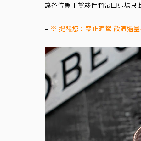
讓各位黑手黨夥伴們帶回這場只
=
※ 提醒您：禁止酒駕 飲酒過