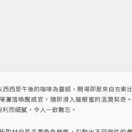
以西西里午後的咖啡為靈感，開場即是來自衣索
陽灑落喚醒感官，隨即滑入龍眼蜜的溫潤契奇。
銳利而細膩，令人一飲難忘。
皆取材自黑手黨角色輪廓，勾勒出不同個性的