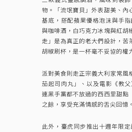
物。「流氓寶貝」外表甜美、內
基底，搭配蘋果優格泡沫與手指餅
與咖啡酒，白巧克力冰塊與紅胡
走」是為真正的老大們設計，苦
胡椒刷杯，是一杯毫不妥協的權
派對美食則走正宗義大利家常風
茄起司肉丸」、以及電影《教父》經典台詞 “
連黑手黨都不放過的西西里甜點
之餘，享受充滿情感的舌尖回憶
此外，臺虎同步推出十週年限定設計