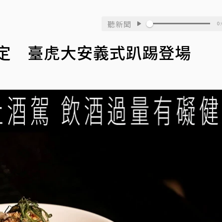
聽新聞
0:
限定 臺虎大安義式趴踢登場