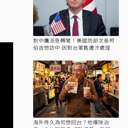
對中鷹派急轉彎！美國防部次長柯
伯吉想訪中 因對台軍售遭冷處理
海外待久為何想回台？他嘆除治