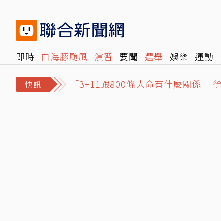
即時
白海豚颱風
演習
要聞
選舉
娛樂
運動
「3+11跟800條人命有什麼關係」
閱讀
旅遊
雜誌
報時光
倡議+
500輯
轉角國
英系台東整合 蔡英文出馬幫陳瑩 劉
快訊
高雄光華夜市違停賓士擋下暴衝特斯