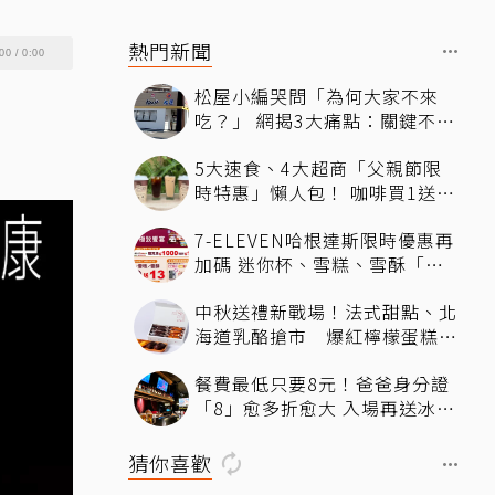
熱門新聞
00
/
0:00
松屋小編哭問「為何大家不來
吃？」 網揭3大痛點：關鍵不只
價格
5大速食、4大超商「父親節限
時特惠」懶人包！ 咖啡買1送
1、比薩半價、霜淇淋只要10元
7-ELEVEN哈根達斯限時優惠再
加碼 迷你杯、雪糕、雪酥「買
10送13」
中秋送禮新戰場！法式甜點、北
海道乳酪搶市 爆紅檸檬蛋糕熱
銷破萬顆
餐費最低只要8元！爸爸身分證
「8」愈多折愈大 入場再送冰涼
生啤酒
猜你喜歡