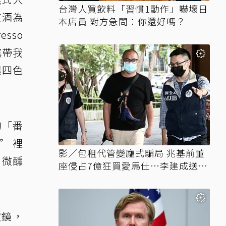
台灣人買飲料「習慣1動作」嚇壞日
艾酒為
本店員 對方急問：你還好嗎？
sso
黨帶我
與四色
的「番
.” 裡
影／包租代管變龐式騙局 兆基前董
，微醺
座侵占7億狂買愛馬仕…李建成送北
檢
濾鏡，