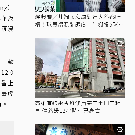
ng）
經典賽／井端弘和爛到連大谷都吐
年華為
槽！球員爆混亂調度：牛棚投5球就
場沉浸
上場
、三款
2:0
輪番上
：臺虎
高雄有線電視維修員完工坐回工程
再。
車 停路邊12小時…已身亡