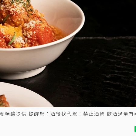
虎精釀提供 提醒您：酒後找代駕！禁止酒駕 飲酒過量有