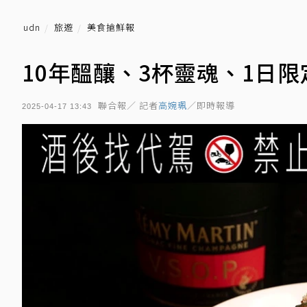
udn
旅遊
美食搶鮮報
10年醞釀、3杯靈魂、1日
聯合報／ 記者
高婉珮
／即時報導
2025-04-17 13:43