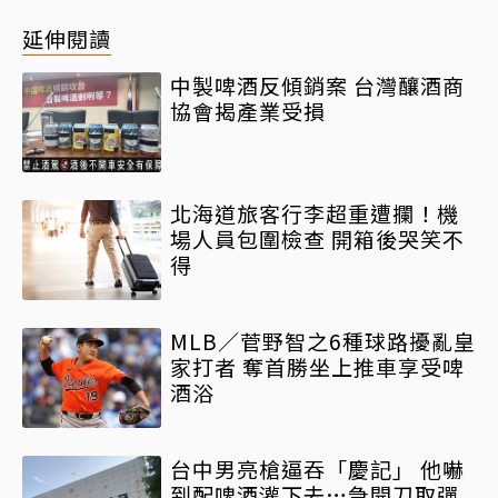
延伸閱讀
中製啤酒反傾銷案 台灣釀酒商
協會揭產業受損
北海道旅客行李超重遭攔！機
場人員包圍檢查 開箱後哭笑不
得
MLB／菅野智之6種球路擾亂皇
家打者 奪首勝坐上推車享受啤
酒浴
台中男亮槍逼吞「慶記」 他嚇
到配啤酒灌下去…急開刀取彈