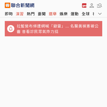
即時
演習
熱門
要聞
選舉
娛樂
運動
全球
社會
拉藍營布條遭網喊「避雷」... 名醫黃禎憲被公
審 昔看診民眾氣炸力挺
台積電重返5日線！川湖跳空漲停衝11,110元
國安基金護盤8檔全獲利！網讚「可跟買」：
台股開高一度漲逾430點
根本國家級抄底