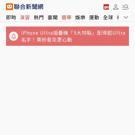
即時
演習
熱門
要聞
選舉
娛樂
運動
全球
社會
iPhone Ultra摺疊機「5大特點」配得起Ultra
名字！果粉看完更心動
慈濟遭狠詐10億！律師公會前理事長見證嚴法
師「下跪頂禮」博信任
台積電收跌40元拉低台股收盤下挫214點 千金
股表現亮眼