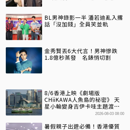
BL男神錄影一半 潘若迪亂入撂
話「沒加錢」全員笑並軌
金秀賢丟6大代言！男神慘跌
1.8億秒蒸發 名錶悄切割
8/6香港上映《劇場版
CHiiKAWA人魚島的秘密》 天
星小輪變身吉伊卡哇主題渡輪
乘風啟航
2026-08-03 08:00
暑假親子出遊必備！香港優質