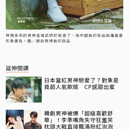
神隱多年的男神金城武終於現身了，為中國無印良品拍攝春夏
形象廣告。圖／摘自微博無印良品
延伸閱讀
日本當紅男神戀愛了？對象是
竟超人氣歌姬 CP感甜出蜜
韓劇男神被爆「超級喜歡舒
華」！李準嘴角失守狂羞笑
枕頭大戰直接飄滿粉紅泡泡