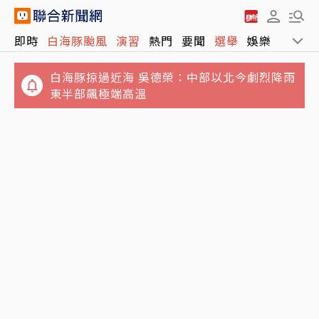
即時
白海豚颱風
演習
熱門
要聞
選舉
娛樂
運動
白海豚掠過近海 吳德榮：中部以北今劇烈降雨
東半部飆極端高溫
情緒失控…國中特教新生折斷掃把 刺傷女師眼