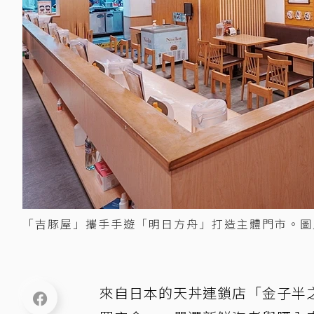
「吉豚屋」攜手手遊「明日方舟」打造主體門市。圖
來自日本的天丼連鎖店「金子半