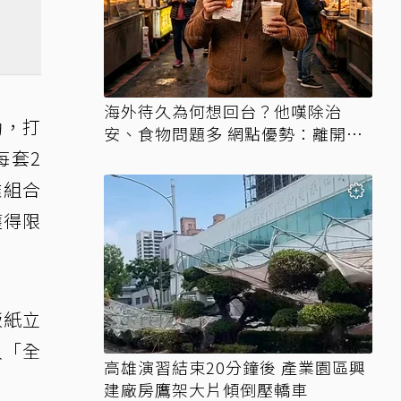
海外待久為何想回台？他嘆除治
動，打
安、食物問題多 網點優勢：離開才
知天堂
每套2
雞組合
獲得限
版紙立
入「全
高雄演習結束20分鐘後 產業園區興
建廠房鷹架大片傾倒壓轎車