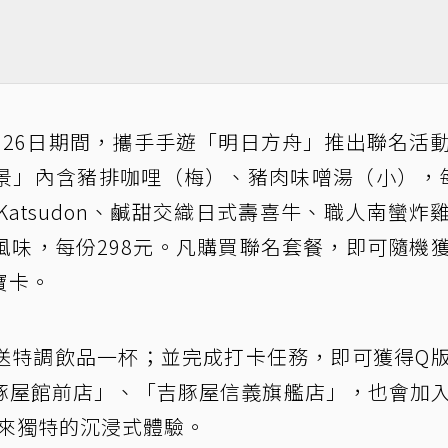
月26日期間，攜手手遊「明日方舟」推出聯名活
景」內含豬排咖哩（梅）、豬肉味噌湯（小），
atsudon、鹹甜交織日式壽喜牛、職人南蠻炸
風味，每份298元。凡購買聯名套餐，即可隨機
寶卡。
送特調飲品一杯；並完成打卡任務，即可獲得Q
豚屋館前店」、「吉豚屋信義旗艦店」，也會加
帶來獨特的沉浸式體驗。