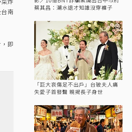
影／10億BNT詐騙案燒出台中市府
野菜炸
蔡其昌：潮水退才知誰沒穿褲子
及台南
食，即
「巨大哀傷足不出戶」台玻夫人痛
失愛子首發聲 親揭長子身世