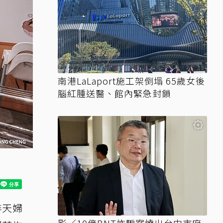
南港LaLaport施工架倒塌 65歲女後
腦紅腫送醫、館內緊急封鎖
排天婦