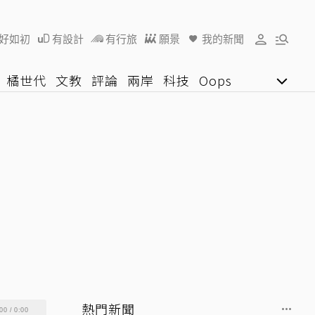
好如初
有設計
有行旅
願景
我的新聞
橘世代
文教
評論
兩岸
科技
Oops
女子漾
陽光行動
影音網
U好學
熱門新聞
00
/
0:00