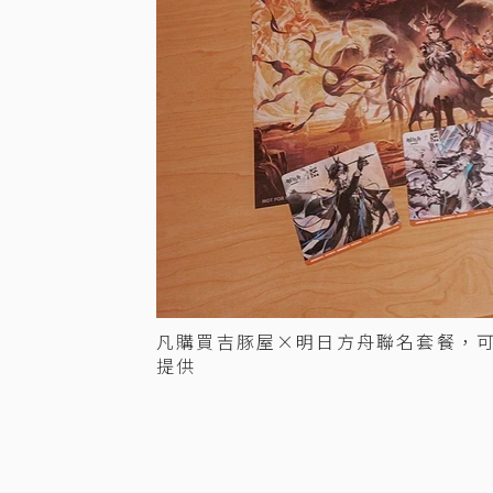
凡購買吉豚屋×明日方舟聯名套餐，
提供