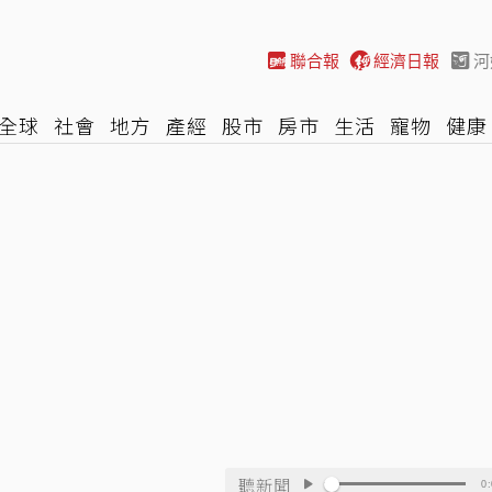
聯合報
經濟日報
河
全球
社會
地方
產經
股市
房市
生活
寵物
健康
際
NBA
時尚
汽車
棒球
HBL
遊戲
專題
網誌
聽新聞
0: