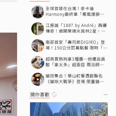
全球首發在台灣！麥卡倫
Harmony最終章「椰風煖韻」
桃園機場限量登場
江振誠「1887 by André」再續
傳奇！甫開業摘米其林2星、年
度開業大獎
南部首家「壽司郎DIGIRO」登
場！150公分巨幕點餐 限時「生
鮭魚2+1貫60元」省錢攻略快看
超商買熱狗拿3種醬…她遭店員
酸「拿太多」超委屈 兩派網友
掀論戰
貓控集合！華山町餐酒館聯名
《貓咪大戰爭》登場 限量貓罐
頭蛋糕、馬克杯飲品必拍必收
猜你喜歡