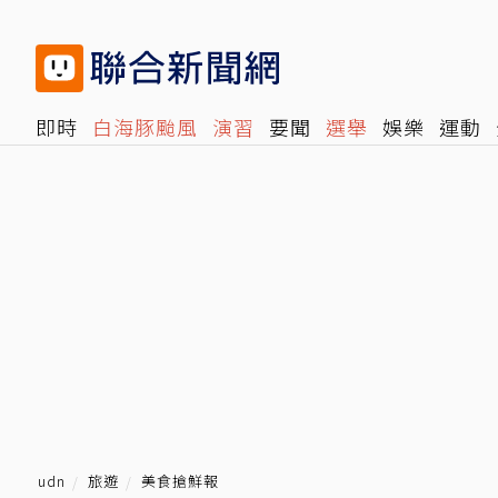
即時
白海豚颱風
演習
要聞
選舉
娛樂
運動
閱讀
旅遊
雜誌
報時光
倡議+
500輯
轉角國
udn
旅遊
美食搶鮮報