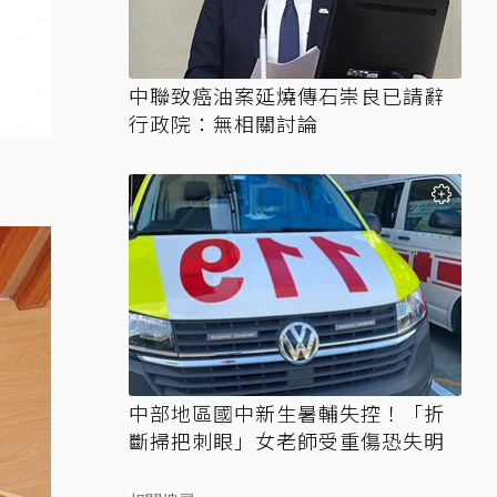
中聯致癌油案延燒傳石崇良已請辭
行政院：無相關討論
中部地區國中新生暑輔失控！「折
斷掃把刺眼」女老師受重傷恐失明