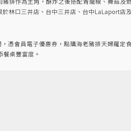
肉豬排作為主角，酥炸之後搭配青龍椒、舞菇及
林口三井店、台中三井店、台中LaLaport店
期間，憑會員電子優惠券，點購海老豬排天婦羅定
添餐桌豐富度。