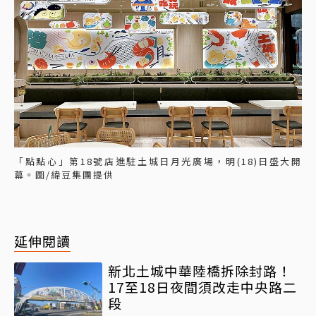
「點點心」第18號店進駐土城日月光廣場，明(18)日盛大開
幕。圖/緯豆集團提供
延伸閱讀
新北土城中華陸橋拆除封路！
17至18日夜間須改走中央路二
段