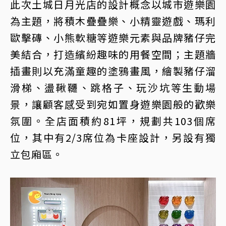
此次土城日月光店的設計概念以城市遊樂園
為主題，將積木疊疊樂、小精靈遊戲、瑪利
歐擊磚、小熊軟糖等遊樂元素與品牌豬仔完
美結合，打造繽紛趣味的用餐空間；主題牆
插畫則以充滿童趣的塗鴉畫風，繪製豬仔溜
滑梯、盪鞦韆、跳格子、玩沙坑等生動場
景，讓顧客感受到宛如置身遊樂園般的歡樂
氛圍。全店面積約81坪，規劃共103個席
位，其中有2/3席位為卡座設計，另設有獨
立包廂區。