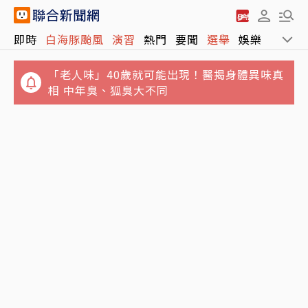
即時
白海豚颱風
演習
熱門
要聞
選舉
娛樂
運動
「老人味」40歲就可能出現！醫揭身體異味真
相 中年臭、狐臭大不同
白海豚海警23:30將解除！太平洋3颱風外又增
白海豚登陸浙江！最快今深夜解除海警 未來1
1熱低壓 4大路徑出爐
周中南部雨勢顯著