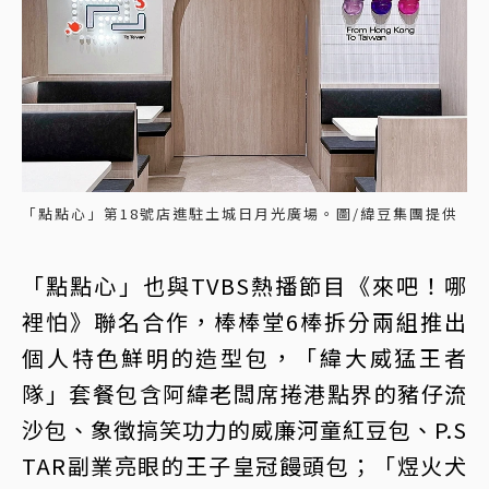
「點點心」第18號店進駐土城日月光廣場。圖/緯豆集團提供
「點點心」也與TVBS熱播節目《來吧！哪
裡怕》聯名合作，棒棒堂6棒拆分兩組推出
個人特色鮮明的造型包，「緯大威猛王者
隊」套餐包含阿緯老闆席捲港點界的豬仔流
沙包、象徵搞笑功力的威廉河童紅豆包、P.S
TAR副業亮眼的王子皇冠饅頭包；「煜火犬