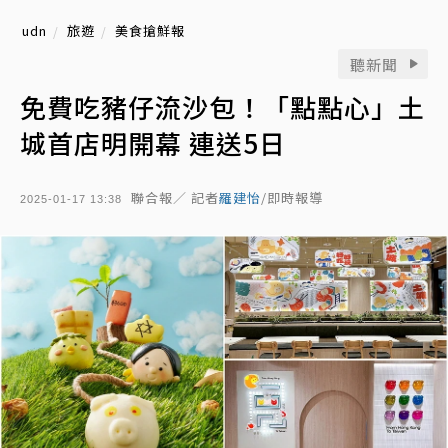
udn
旅遊
美食搶鮮報
聽新聞
免費吃豬仔流沙包！「點點心」土
城首店明開幕 連送5日
聯合報／ 記者
羅建怡
/即時報導
2025-01-17 13:38