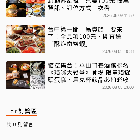
到飽界始祖」只要700元 優惠
資訊、訂位方式一次看
2026-08-09 11:59
台中第一間「鳥貴族」要來
了！全品項100元、開幕送
「酥炸南蠻蝦」
2026-08-09 10:38
貓控集合！華山町餐酒館聯名
《貓咪大戰爭》登場 限量貓罐
頭蛋糕、馬克杯飲品必拍必收
2026-08-08 13:00
udn討論區
共
則留言
0