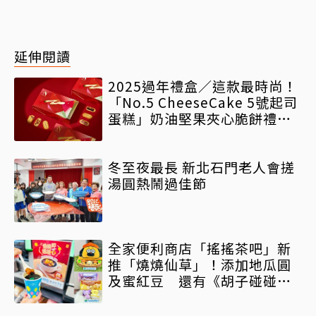
延伸閱讀
2025過年禮盒／這款最時尚！
「No.5 CheeseCake 5號起司
蛋糕」奶油堅果夾心脆餅禮盒
全新年節限定色璨金紅
冬至夜最長 新北石門老人會搓
湯圓熱鬧過佳節
全家便利商店「搖搖茶吧」新
推「燒燒仙草」！添加地瓜圓
及蜜紅豆 還有《胡子碰碰》
聯名周邊限量加價購