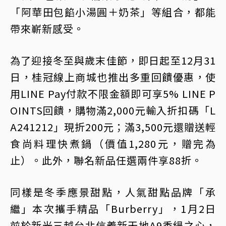
「阿華田包餡小湯圓＋奶茶」等組合，都能
帶來嶄新感受。
為了迎接冬至與歲末佳節，即日起至12月31
日，桂冠線上商城也推出多重回饋優惠，使
用LINE Pay付款不限金額即可享5% LINE P
OINTS回饋，購物滿2,000元輸入折扣碼「L
A241212」現折200元；滿3,500元還贈送輕
食尚料理快煮鍋（價值1,280元，贈完為
止）。此外，聯名新品任選兩件享88折。
同樣是冬季應景甜點，人氣甜點品牌「承
繼」本次攜手精品「Burberry」，1月2日
前於新光三越台北信義新天地A9香緹之心，