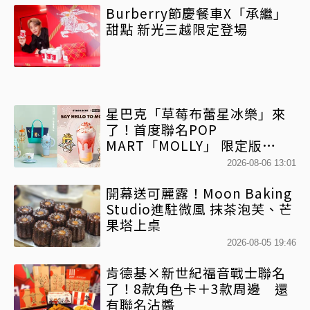
Burberry節慶餐車X「承繼」
甜點 新光三越限定登場
星巴克「草莓布蕾星冰樂」來
了！首度聯名POP
MART「MOLLY」 限定版
「MOLLYｘBearista小熊杯」
2026-08-06 13:01
必收藏
開幕送可麗露！Moon Baking
Studio進駐微風 抹茶泡芙、芒
果塔上桌
2026-08-05 19:46
肯德基×新世紀福音戰士聯名
了！8款角色卡＋3款周邊 還
有聯名沾醬