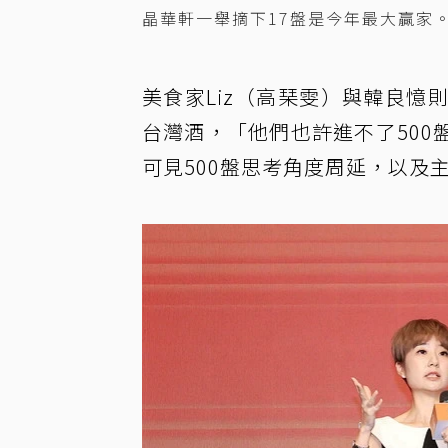
晶華軒一舉摘下17盤是今年最大贏家。
美食家Liz（高琹雯）與韓良
台灣酒，「他們也許進不了50
可見500盤思考角度周延，以及