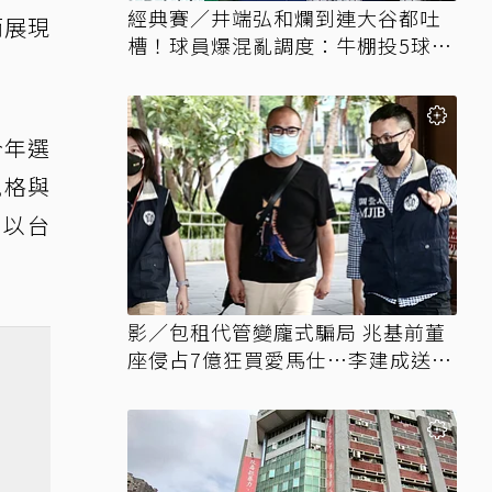
經典賽／井端弘和爛到連大谷都吐
而展現
槽！球員爆混亂調度：牛棚投5球就
上場
今年選
風格與
仍以台
影／包租代管變龐式騙局 兆基前董
座侵占7億狂買愛馬仕…李建成送北
檢