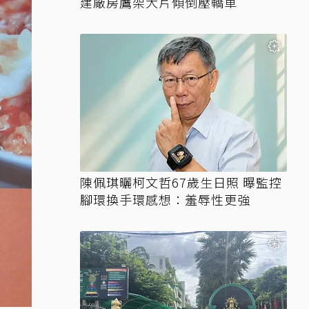
建廠房鷹架大片傾倒壓轎車
陳佩琪曬柯文哲67歲生日照 曝監控
腳環換手環感想：羞辱性更強