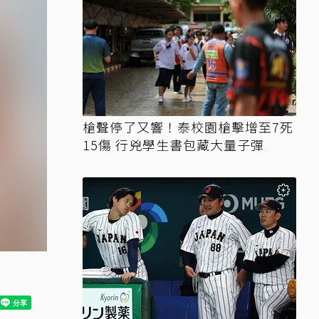
槍聲停了又響！泰校園槍擊增至7死
15傷 行兇學生書包藏大量子彈