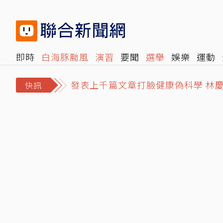
即時
白海豚颱風
演習
要聞
選舉
娛樂
運動
發表上千篇文章打臉健康偽科學 林
閱讀
旅遊
雜誌
報時光
倡議+
500輯
轉角國
2026「王功漁火節」88節登場！
快訊
首鬆口！認衛福部拍板2成問題油產