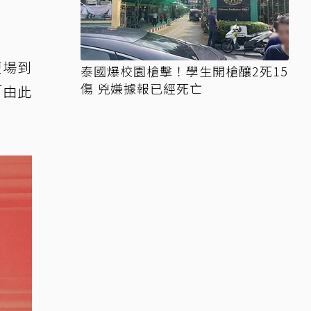
鹽場到
泰國爆校園槍擊！學生開槍釀2死15
傷 兇嫌據報已經死亡
「由此