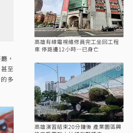
高雄有線電視維修員完工坐回工程
車 停路邊12小時…已身亡
餐廳，
，甚至
食的多
高雄演習結束20分鐘後 產業園區興