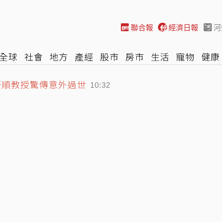
聯合報
經濟日報
河
全球
社會
地方
產經
股市
房市
生活
寵物
健康
慶順教授驚傳意外過世
際
NBA
時尚
汽車
棒球
HBL
遊戲
專題
網誌
10:32
千人烤蚵、海洋音樂會、煙火秀接力登場
10:29
品不下架…林靜儀：衛福部來負責任
10:41