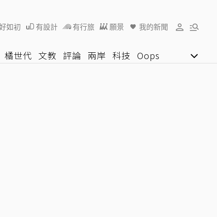
好如初
有設計
有行旅
願景
我的新聞
橘世代
文教
評論
兩岸
科技
Oops
女子漾
陽光行動
影音網
U好學