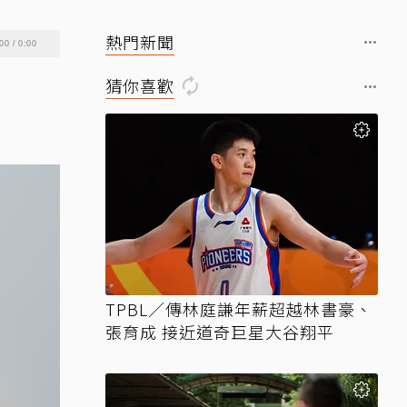
熱門新聞
00
/
0:00
猜你喜歡
TPBL／傳林庭謙年薪超越林書豪、
張育成 接近道奇巨星大谷翔平