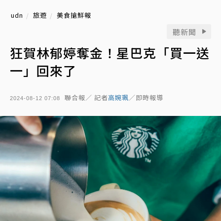
udn
旅遊
美食搶鮮報
聽新聞
狂賀林郁婷奪金！星巴克「買一送
一」回來了
聯合報／ 記者
高婉珮
／即時報導
2024-08-12 07:08