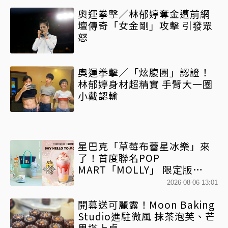
奧運拳擊／林郁婷奪金遭前網
壇傳奇「女金剛」攻擊 引發眾
怒
奧運拳擊／「炫腹團」認證！
林郁婷身材超精實 手臂大一圈
小戴認輸
星巴克「草莓布蕾星冰樂」來
了！首度聯名POP
MART「MOLLY」 限定版
「MOLLYｘBearista小熊杯」
2026-08-06 13:01
必收藏
開幕送可麗露！Moon Baking
Studio進駐微風 抹茶泡芙、芒
果塔上桌