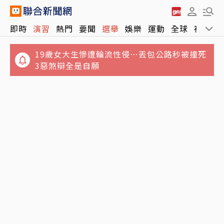
即時
演習
熱門
要聞
選舉
娛樂
運動
全球
社會
19歲女大生慘遭輪流性侵…丟包公路秒被撞死
3惡煞辯全是自願
英特爾拚再起…光靠川普還不夠 客戶深怕惹惱
賴總統點名台中是食安破口 媒體人曝他因1事
台積電
壓力大：趁機打盧秀燕