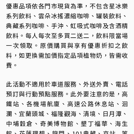
優惠品項依各門市現貨為準，不包含星冰樂
系列飲料、雲朵冰搖濃縮咖啡、罐裝飲料、
典藏系列咖啡、手沖、虹吸式咖啡及含酒精
飲料。每人每次至多買二送二，飲料限當場
一次領取。原價購買與享有優惠折扣之飲
料，如更換需加價指定品項植物奶，皆需收
費。
此活動不適用於車道服務、外送外賣、電話
預訂與行動預點服務。此外要注意的是，高
鐵站、各機場航廈、高速公路休息站、洄
瀾、宜蘭頭城、福隆觀海、清境、日月潭、
中埔穀倉、奇美博物館、墾丁福華、海生
館、花蓮理想、龍門、101典藏、京站...等