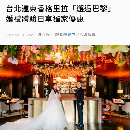
台北遠東香格里拉「邂逅巴黎」
婚禮體驗日享獨家優惠
聯合報／ 記者
陳睿中
／即時報導
2024-08-11 20:27