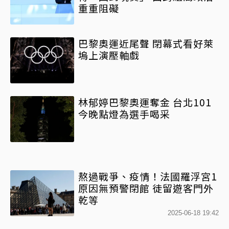
重重阻礙
巴黎奧運近尾聲 閉幕式看好萊
塢上演壓軸戲
林郁婷巴黎奧運奪金 台北101
今晚點燈為選手喝采
熬過戰爭、疫情！法國羅浮宮1
原因無預警閉館 徒留遊客門外
乾等
2025-06-18 19:42