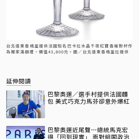
台北遠東香格里提供法國知名巴卡拉水晶千夜紅寶香檳對杯作
為獨家滿額禮，價值43,800元。圖／台北遠東香格里拉提供
延伸閱讀
巴黎奧運／選手村提供法國麵
包 美式巧克力馬芬卻意外爆紅
巴黎奧運近尾聲…總統馬克宏
得「回到現實」 面對組閣政治