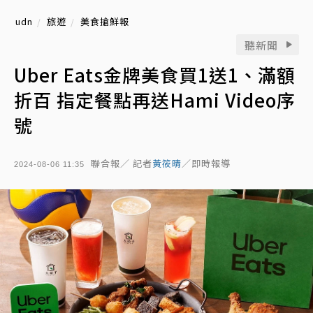
udn
旅遊
美食搶鮮報
聽新聞
Uber Eats金牌美食買1送1、滿額
折百 指定餐點再送Hami Video序
號
聯合報／ 記者
黃筱晴
／即時報導
2024-08-06 11:35