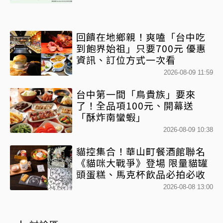
回饋在地鄉親！爽嗑「台中吃
到飽界始祖」只要700元 優惠
資訊、訂位方式一次看
2026-08-09 11:59
台中第一間「鳥貴族」要來
了！全品項100元、開幕送
「酥炸南蠻蝦」
2026-08-09 10:38
貓控集合！華山町餐酒館聯名
《貓咪大戰爭》登場 限量貓罐
頭蛋糕、馬克杯飲品必拍必收
2026-08-08 13:00