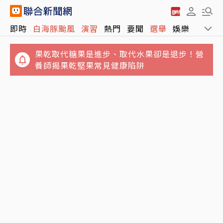
即時
白海豚颱風
演習
熱門
要聞
選舉
娛樂
運動
果乾取代糖果是進步、取代水果卻是退步！營
養師揭果乾堅果常見健康陷阱
鬼月5大飲食禁忌…別吃生魚片、不要含冰塊
吃海鮮麵險喪命！65歲翁敗血性休克住加護病
「後果很恐怖」
房 醫示警5隔夜菜直接丟