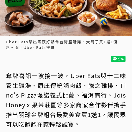
Uber Eats祭出宵夜好夥伴台灣鹽酥雞、大苑子買1送1優
惠。圖／Uber Eats提供
奪牌喜訊一波接一波，Uber Eats與十二味
養生雞湯、康庄傳統滷肉飯、騰之雞排、Ti
no's Pizza堤諾義式比薩、福洱商行、Jois
Honey x 果茶莊園等多家商家合作夥伴攜手
推出羽球金牌組合最愛美食買1送1，讓民眾
可以吃飽飽在家輕鬆觀賽。