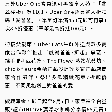
另外Uber One會員還可再獨享大苑子「翡
翠檸檬」買1送1。Uber One會員輸入折扣
碼「愛爸爸」，單筆訂單滿450元即可再享1
次8.5折優惠（單筆最高折抵100元）。
迎接父親節，Uber Eats生鮮外送與眾多商
家合作夥伴推出「感謝爸爸7折起」專區，
攜手耶利亞花藝、The Flower嬪嬪花藝坊、
chic ô fleurs希朵花藝設計等多家花藝店商
家合作夥伴，祭出多款精緻花束7折起優
惠，不同風格送上對爸爸的愛。
歡慶奪金，即日起至8月7日，家樂福全台量
販/超市INLOVE漂浮冰咖啡分享價65元買1