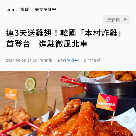
udn
旅遊
美食搶鮮報
聽新聞
連3天送雞翅！韓國「本村炸雞」
首登台 進駐微風北車
聯合報／ 記者
陳睿中
／即時報導
2024-06-05 17:20