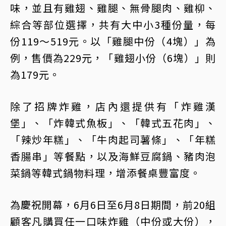
味，並且有雞翅、雞腿、無骨腿肉、雞柳、
綜合等部位選擇，共有大中小3種份量，每
份119～519元。以「雞腿中份（4塊）」為
例，售價為229元，「雞翅小份（6塊）」則
為179元。
除了招牌炸雞，店內還提供有「炸雞漢
堡」、「炸韓式魚板」、「韓式五花肉」、
「辣炒年糕」、「牛肉起司薯條」、「年糕
香腸串」等餐點，以及海鮮豆腐鍋、豬肉泡
菜鍋等韓式鍋物料理，增添餐桌豐富度。
為慶祝開幕，6月6日至6月8日期間，前20組
顧客凡購買任一口味炸雞（中份或大份），