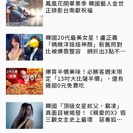
鳳凰花開畢業季 韓國藝人金世
正錄影台南獻祝福
韓國20代最美女星！盧正義
「精緻洋娃娃神顏」新舊照對
比被爆靠整容 網抓出3點不一
樣
爆買半價美味！必勝客週末限
定「13吋大比薩半價」，還有
雞翅0元免費吃
韓國「頂級女星弒父、霸凌」
真面目被揭發！《親愛的X》毀
三觀女主史上最壞 惡毒狐狸
精鎖定她來演