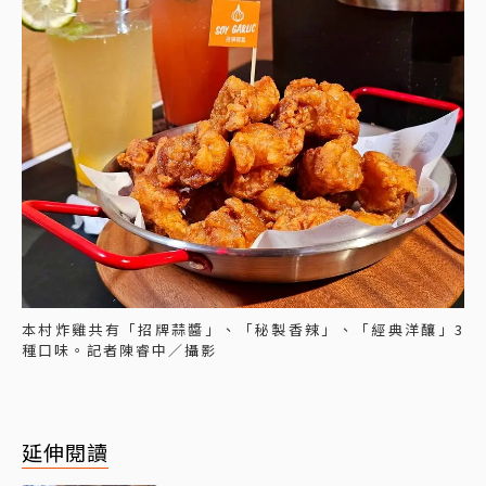
本村炸雞共有「招牌蒜醬」、「秘製香辣」、「經典洋釀」3
種口味。記者陳睿中／攝影
延伸閱讀