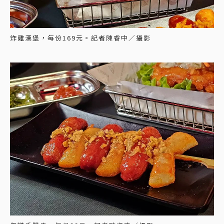
炸雞漢堡，每份169元。記者陳睿中／攝影