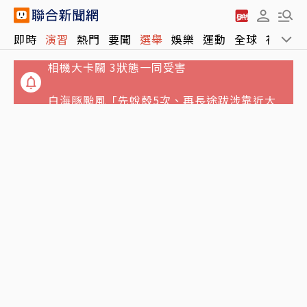
NCC沒委員「滅團」危機影響民眾什麼？他買
即時
演習
熱門
要聞
選舉
娛樂
運動
全球
社會
相機大卡關 3狀態一同受害
白海豚颱風「先蛻殼5次、再長途跋涉靠近大
陸」 陸專家稱罕見
泰國爆校園槍擊！學生開槍釀2死15傷 兇嫌據
報已遭擊斃