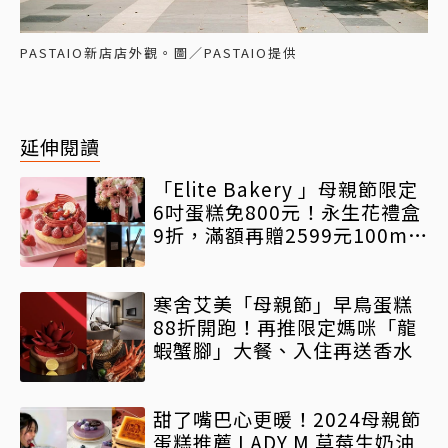
PASTAIO新店店外觀。圖／PASTAIO提供
延伸閱讀
「Elite Bakery 」母親節限定
6吋蛋糕免800元！永生花禮盒
9折，滿額再贈2599元100ml
擴香
寒舍艾美「母親節」早鳥蛋糕
88折開跑！再推限定媽咪「龍
蝦蟹腳」大餐、入住再送香水
甜了嘴巴心更暖！2024母親節
蛋糕推薦 LADY M 草莓生奶油