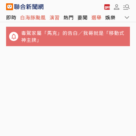
毒駕家屬「馬克」的告白／我哥就是「移動式
即時
白海豚颱風
演習
熱門
要聞
選舉
娛樂
運動
神主牌」
結婚基金全賠光！準新娘借錢拚翻本輸慘 崩潰
想悔婚：放男友自由
父神隱母離家…澎湖兄姐照顧弟妹共13人擠4
坪陋室 衛福部說話了