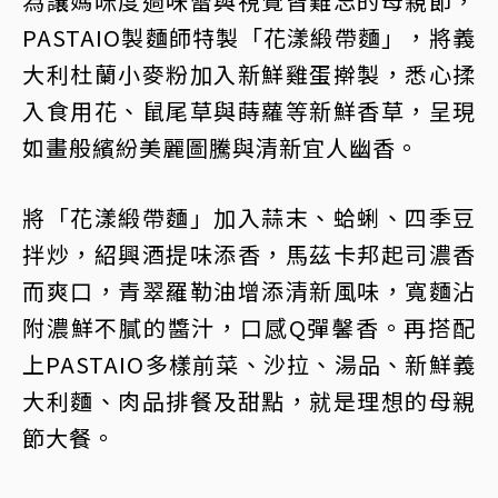
為讓媽咪度過味蕾與視覺皆難忘的母親節，
PASTAIO製麵師特製「花漾緞帶麵」，將義
大利杜蘭小麥粉加入新鮮雞蛋擀製，悉心揉
入食用花、鼠尾草與蒔蘿等新鮮香草，呈現
如畫般繽紛美麗圖騰與清新宜人幽香。
將「花漾緞帶麵」加入蒜末、蛤蜊、四季豆
拌炒，紹興酒提味添香，馬茲卡邦起司濃香
而爽口，青翠羅勒油增添清新風味，寬麵沾
附濃鮮不膩的醬汁，口感Q彈馨香。再搭配
上PASTAIO多樣前菜、沙拉、湯品、新鮮義
大利麵、肉品排餐及甜點，就是理想的母親
節大餐。