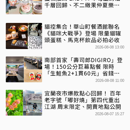
千層回歸、不二緻果仲夏樂園
酸甜滋味製造滿滿快樂多巴胺
｜持續更新
貓控集合！華山町餐酒館聯名
《貓咪大戰爭》登場 限量貓罐
頭蛋糕、馬克杯飲品必拍必收
2026-08-08 13:00
南部首家「壽司郎DIGIRO」登
場！150公分巨幕點餐 限時
「生鮭魚2+1貫60元」省錢攻
略快看
2026-08-08 11:00
宜蘭夜市爆款點心回歸！ 百年
老字號「嘟好燒」第四代重出
江湖 周末限定、開賣地點公開
2026-08-07 15:27