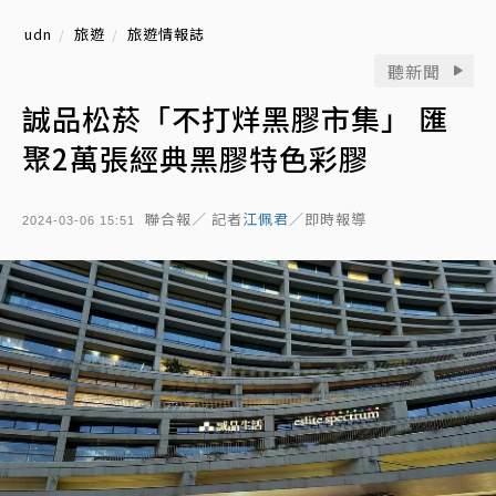
udn
旅遊
旅遊情報誌
聽新聞
誠品松菸「不打烊黑膠市集」 匯
聚2萬張經典黑膠特色彩膠
聯合報／ 記者
江佩君
／即時報導
2024-03-06 15:51