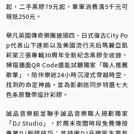
起，二手黑膠79元起，單筆消費滿5千元可
現抵250元。
舉凡英國傳奇樂團披頭四、日式復古City Po
p代表山下達郎以及美國流行天后瑪麗亞凱
莉第三張專輯30周年全新紀念黑膠全收錄，
掃描牆面QR Code還能試聽獨家「職人推薦
歌單」，陪伴樂迷24小時沉浸式穿越時空、
找到的命定神曲。並為影劇迷同步特選七大
色系原聲帶設計彩膠。
誠品音樂館並聯手誠品音樂職人規劃獨家
「DJ Studio」，於周末夜間時段免費傳授
專業DJ刷碟技巧；並特邀DJ品牌民生電氣