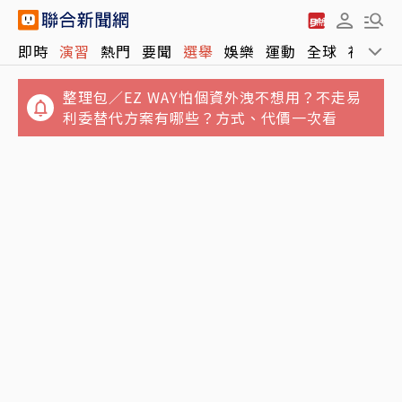
即時
演習
熱門
要聞
選舉
娛樂
運動
全球
社會
整理包／EZ WAY怕個資外洩不想用？不走易
利委替代方案有哪些？方式、代價一次看
誆買BNT疫苗…律師公會前理事長狠詐慈濟10
71歲姜厚任戀上小2輪女友！她曝「七世因
億 豪宅藏158公斤黃金
緣」：3歲就認定是他