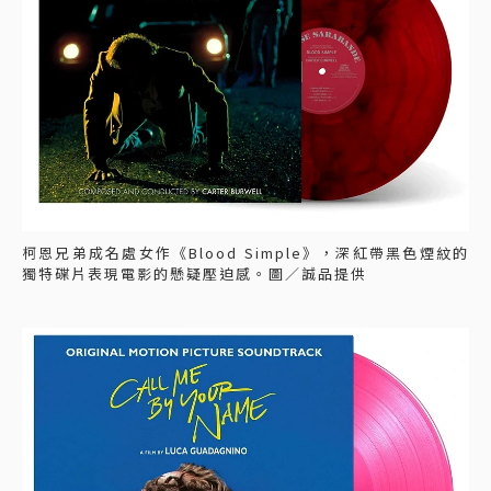
柯恩兄弟成名處女作《Blood Simple》，深紅帶黑色煙紋的
獨特碟片表現電影的懸疑壓迫感。圖／誠品提供