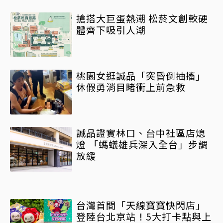
搶搭大巨蛋熱潮 松菸文創軟硬
體齊下吸引人潮
桃園女逛誠品「突昏倒抽搐」
休假勇消目睹衝上前急救
誠品證實林口、台中社區店熄
燈 「螞蟻雄兵深入全台」步調
放緩
台灣首間「天線寶寶快閃店」
登陸台北京站！5大打卡點與上