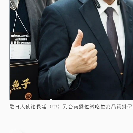
駐日大使謝長廷（中）到台南攤位試吃並為品質掛保