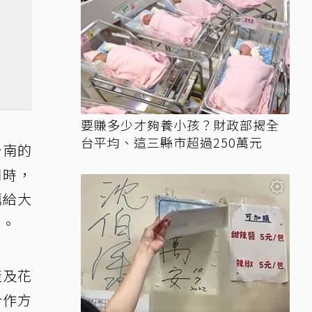
要賺多少才夠養小孩？財政部揭全
台平均、這三縣市超過250萬元
台南的
同時，
薦給大
者。
產及花
合作方