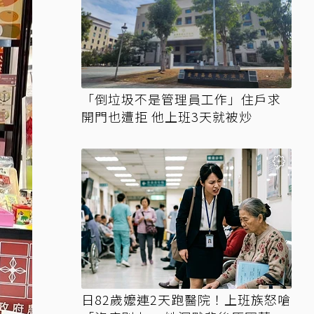
「倒垃圾不是管理員工作」住戶求
開門也遭拒 他上班3天就被炒
日82歲嬤連2天跑醫院！上班族怒嗆