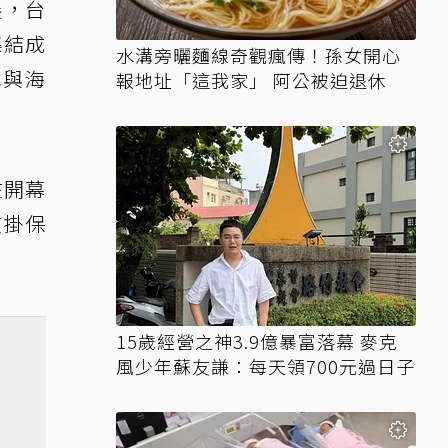
展，台
集結成
水溝旁曬麵線奇觀瘋傳！孫女開心
本與海
報地址「這我家」 阿公被迫退休
在開幕
質掛保
15歲經營之神3.9億暴富落幕 麥克
風少年蘇友謙：每天領700元過日子