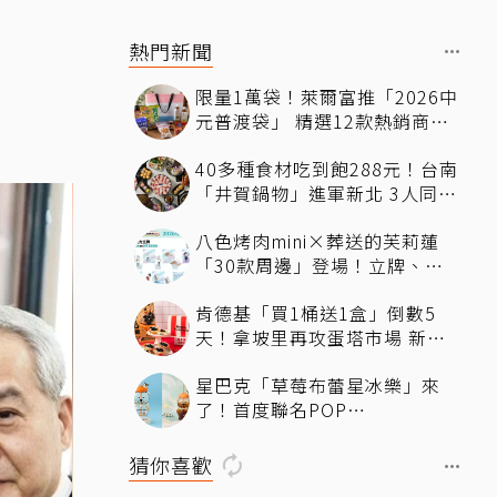
熱門新聞
限量1萬袋！萊爾富推「2026中
元普渡袋」 精選12款熱銷商品
一袋搞定
40多種食材吃到飽288元！台南
「井賀鍋物」進軍新北 3人同行
送肉盤
八色烤肉mini×葬送的芙莉蓮
「30款周邊」登場！立牌、鑰
匙圈統統有
肯德基「買1桶送1盒」倒數5
天！拿坡里再攻蛋塔市場 新品
「果香蛋塔」開賣 嘗鮮開箱現
星巴克「草莓布蕾星冰樂」來
省71元
了！首度聯名POP
MART「MOLLY」 限定版
「MOLLYｘBearista小熊杯」
猜你喜歡
必收藏