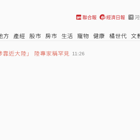
聯合報
經濟日報
河
地方
產經
股市
房市
生活
寵物
健康
橘世代
文
尚
汽車
棒球
HBL
遊戲
專題
網誌
女子漾
陽光
涉靠近大陸」 陸專家稱罕見
11:26
傷 兇嫌據報已遭擊斃
麼？他買相機大卡關 3狀態一同受害
12:07
11:42