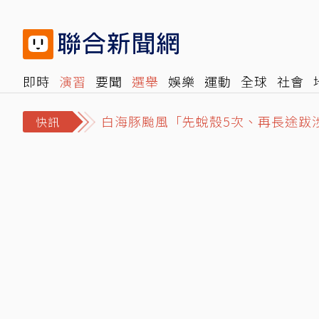
即時
演習
要聞
選舉
娛樂
運動
全球
社會
雜誌
報時光
倡議+
500輯
轉角國際
NBA
時
白海豚颱風「先蛻殼5次、再長途跋
快訊
泰國爆校園槍擊！學生開槍釀2死15
NCC沒委員「滅團」危機影響民眾什