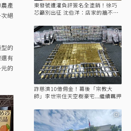
的農產
東發號遭灌負評簽名全塗銷！徐巧
芯籲別出征 沈伯洋：店家的牆不需
一次絕
變戰場
類型的
禮還有
多元的
詐慈濟10億佣金！幕後「宗教大
師」李世宗住天空樹豪宅...繼續羈押