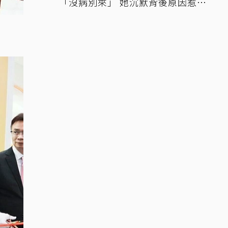
「沒病別來」 她沉默背後原因惹鼻
酸