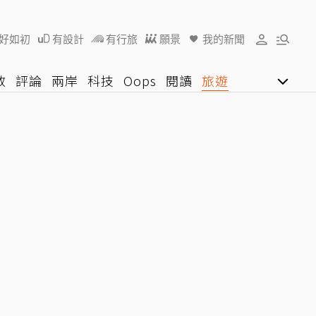
好如初
有設計
有行旅
願景
我的新聞
教
評論
兩岸
科技
Oops
閱讀
旅遊
行動
影音網
U好學