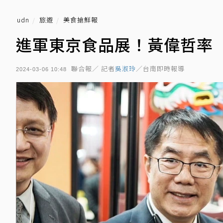
udn
旅遊
美食搶鮮報
進軍東京食品展！黃偉哲率
聯合報／ 記者
吳淑玲
／台南即時報導
2024-03-06 10:48