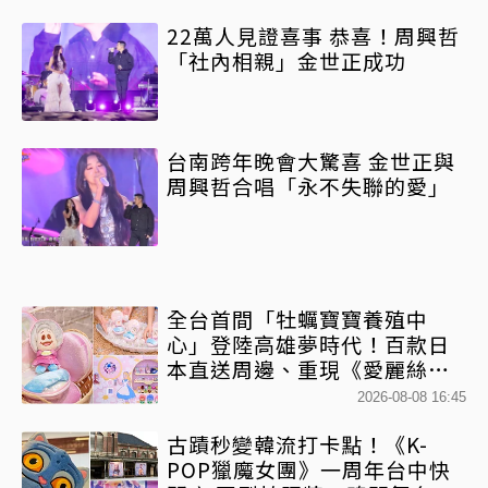
22萬人見證喜事 恭喜！周興哲
「社內相親」金世正成功
台南跨年晚會大驚喜 金世正與
周興哲合唱「永不失聯的愛」
全台首間「牡蠣寶寶養殖中
心」登陸高雄夢時代！百款日
本直送周邊、重現《愛麗絲夢
遊仙境》奇幻冒險
2026-08-08 16:45
古蹟秒變韓流打卡點！《K-
POP獵魔女團》一周年台中快