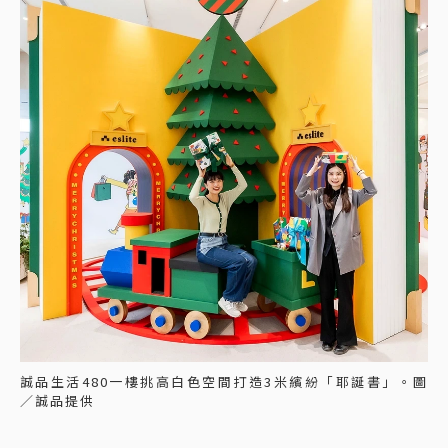
誠品生活480一樓挑高白色空間打造3米繽紛「耶誕書」。圖
／誠品提供