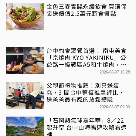
金色三麥實踐永續飲食 買環保
袋送價值2.5萬元蔬食餐點
台中約會聚餐首選！ 南屯美食
「京燒肉 KYO YAKINIKU」公
益路一級戰區A5和牛燒肉，京
平雙人套餐全程專人代烤
2026-08-07 16:28
父親節禮物推薦！別只送蛋
糕，3 間台中整復推拿評比，
送爸爸最有感的放鬆體驗
2026-08-07 09:00
「石岡熱氣球嘉年華」8／22
起升空 台中山海暢遊攻略看這
裡