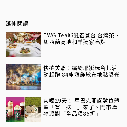
延伸閱讀
TWG Tea耶誕禮登台 台灣茶、
紐西蘭高地和羊獨家亮點
快拍美照！繽紛耶誕玩台北活
動起跑 84座燈飾散布地點曝光
爽喝29天！ 星巴克耶誕數位體
驗「買一送一」來了、門市購
物派對「全品項85折」