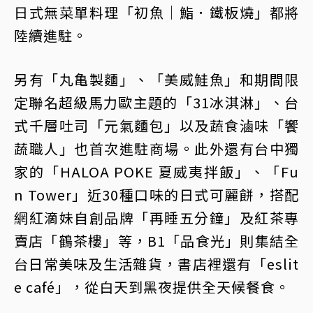
日式無菜單料理「初魚│鮨．鐵板燒」都將
陸續進駐。
另有「丸亀製麵」、「美威鮭魚」和期間限
定聯名超級馬力歐主題的「31冰淇淋」、台
式千層吐司「元氣麵包」以及蔬食滷味「饗
蔬職人」也首次進駐商場。此外還有台中獨
家的「HALOA POKE 夏威夷拌飯」、「Fu
n Tower」近30種口味的日式可麗餅，搭配
網紅滴妹自創品牌「再睡五分鐘」及紅茶專
賣店「鶴茶樓」等，B1「品食光」則集結全
台日常美味及生活雜貨，書店裡還有「eslit
e café」，從白天到黑夜提供全天候餐食。