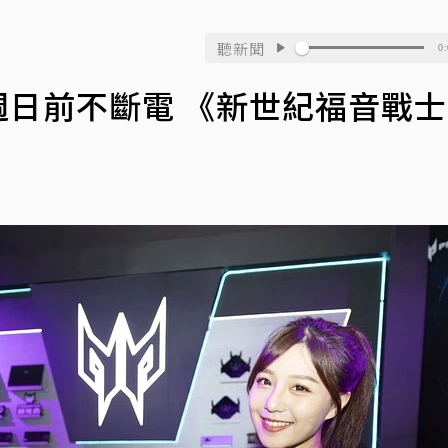
聽新聞
0:
爭艷館週日前不斷電 《新世紀福音戰