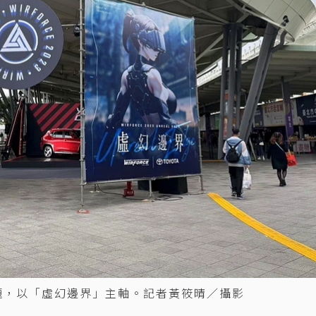
AI話題，以「虛幻邊界」主軸。記者黃筱晴／攝影