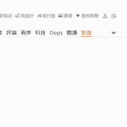
好如初
有設計
有行旅
願景
我的新聞
教
評論
兩岸
科技
Oops
閱讀
旅遊
行動
影音網
U好學
:38