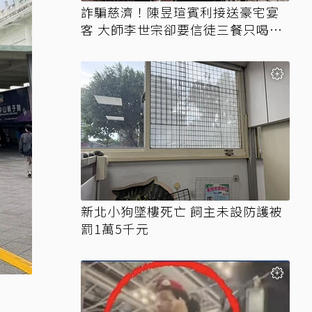
詐騙慈濟！陳昱瑄賓利接送豪宅宴
客 大師李世宗卻要信徒三餐只喝精
油
新北小狗墜樓死亡 飼主未設防護被
罰1萬5千元