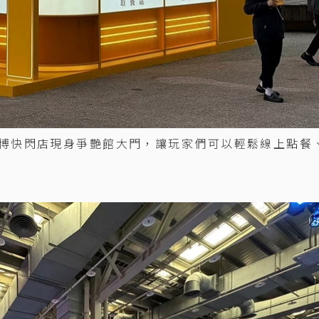
樂送花博快閃店現身爭艷館大門，讓玩家們可以輕鬆線上點餐