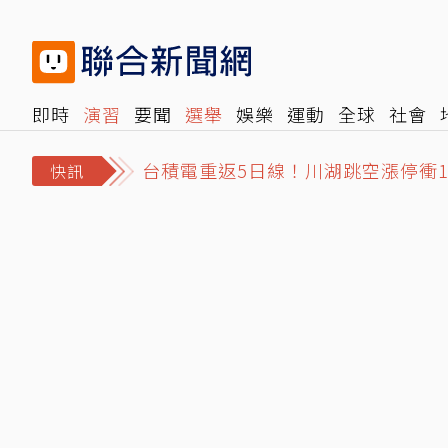
即時
演習
要聞
選舉
娛樂
運動
全球
社會
雜誌
報時光
倡議+
500輯
轉角國際
NBA
時
台積電重返5日線！川湖跳空漲停衝11
快訊
早知攻伊彈藥吃緊！CNN：川普不滿
93歲還能健步上樓、和老伴跳舞！