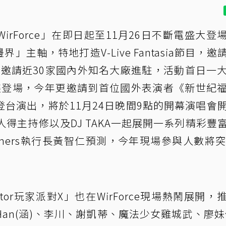
rForce」在即日起至11月26日不斷電盛大登
」主軸，特地打造V-Live Fantasia節目，邀
則是邀請近30家國內外知名大廠進駐，活動首日一
重裝登場，今年更邀請到首位國外表演者《新世紀
台演出，將於11月24日晚間9點的開幕演唱會
得主持修以及DJ TAKA一起展開一系列精彩豐
mers執行長黃智仁預測，今年現場參與人數將突
ator玩家派對X」也在WirForce現場熱鬧展開，
n(涵)、李川、謝凱蒂、魔法少女雞城武、廖妹仔