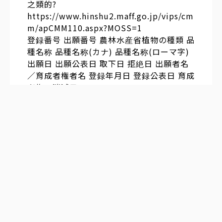
之類的?
https://www.hinshu2.maff.go.jp/vips/cm
m/apCMM110.aspx?MOSS=1
登録番号 出願番号 農林水産省植物の種類 品
種名称 品種名称(カナ) 品種名称(ローマ字)
出願日 出願公表日 取下日 拒絶日 出願者名
／育成者権者名 登録年月日 登録公表日 育成
者権の消滅日
8136 9127 Vitis L. 清舞 ｷﾖﾏｲ KIYOMAI 199
6/9/13 1999/03/12 池田町 2000/6/27 200
0/6/27
8290 9372 Vitis L. ヤマブラン ﾔﾏﾌﾞﾗﾝ YAM
A BLANC 1996/12/26 1999/03/18 国立大
学法人山梨大学 2000/9/5 2000/9/5
8561 9773 Vitis L. サニールージュ ｻﾆｰﾙｰ
ｼﾞｭ SUNNY ROUGE 1997/4/11 1999/03/1
8 国立研究開発法人農業・食品産業技術総合
研究機構 2000/12/22 2000/12/22
9399 10853 Vitis L. ダークリッジ ﾀﾞｰｸﾘｯ