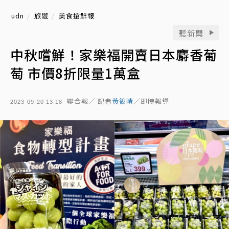
udn
旅遊
美食搶鮮報
聽新聞
中秋嚐鮮！家樂福開賣日本麝香葡
萄 市價8折限量1萬盒
聯合報／ 記者
黃筱晴
／即時報導
2023-09-20 13:18