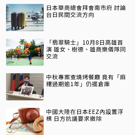
日本華商總會拜會南市府 討論
台日民間交流方向
「翡翠騎士」10月8日高雄首
演 雄女、樹德、雄商樂儀隊同
交流
中秋專案查燒烤餐廳 竟有「麻
糬過期逾1年」仍擺倉庫
中國大陸在日本EEZ內設置浮
標 日方抗議要求撤除