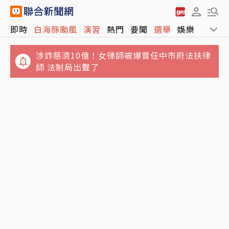
即時
白海豚颱風
演習
熱門
要聞
選舉
娛樂
運動
涉詐慈濟10億！女律師被爆曾任中市府法扶律
師 法制局出聲了
陳嘉偉直言台股走空 無量反彈下周恐破半年
線！點名國巨跌到500元非底