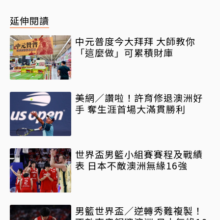
延伸閱讀
中元普度今大拜拜 大師教你
「這麼做」可累積財庫
美網／讚啦！許育修退澳洲好
手 奪生涯首場大滿貫勝利
世界盃男籃小組賽賽程及戰績
表 日本不敵澳洲無緣16強
男籃世界盃／逆轉秀難複製！