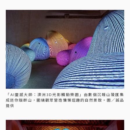
「AI靈感大師：澳洲3D光影觸動樂園」由數個沉睡山陵匯集
成迷你版群山，圍繞觀眾營造慵懶逗趣的自然景致。圖／誠品
提供