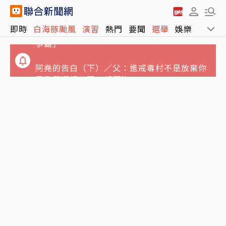
統一BEING裸退沒人接手 健身市場進入「雙雄
即時
白海豚颱風
演習
熱門
要聞
選舉
娛樂
運動
爭霸」
阿堯的告白（下）／父：進戒毒村不是放棄你
是我們選擇不再一起沉沒
台玻夫人徐莉玲稱長子因童年陰影抑鬱亡 兒媳
譚以欣出聲打臉了