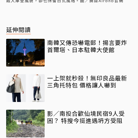
融入摩登風貌，卻也保留日式風格。圖／摘自Airbnb官網
延伸閱讀
南韓又傳恐嚇電郵！揚言要炸
首爾塔、日本駐韓大使館
一上架就秒殺！無印良品最新
三角托特包 價格讓人嚇到
影／南投合歡仙境民宿9人受
困？ 特搜今挺進遇坍方受阻