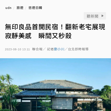
udn
旅遊
悠遊日韓
聽新聞
無印良品首開民宿！翻新老宅展現
寂靜美感 瞬間又秒殺
聯合報／ 記者
劉小川
／台北即時報導
2023-08-10 13:11