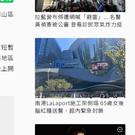
蘭山區
拉藍營布條遭網喊「避雷」... 名醫
黃禎憲被公審 昔看診民眾氣炸力挺
有短暫
部地區
晚上開
南港LaLaport施工架倒塌 65歲女後
腦紅腫送醫、館內緊急封鎖