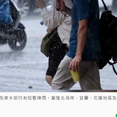
及東半部仍有短暫陣雨，基隆北海岸、宜蘭、花蓮地區及