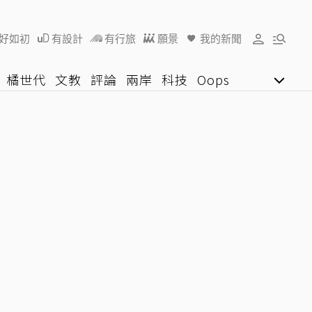
好如初
有設計
有行旅
願景
我的新聞
橘世代
文教
評論
兩岸
科技
Oops
女子漾
陽光行動
影音網
U好學