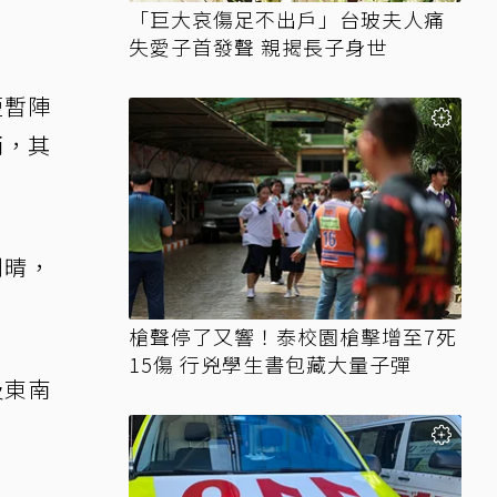
「巨大哀傷足不出戶」台玻夫人痛
失愛子首發聲 親揭長子身世
短暫陣
雨，其
到晴，
槍聲停了又響！泰校園槍擊增至7死
15傷 行兇學生書包藏大量子彈
及東南