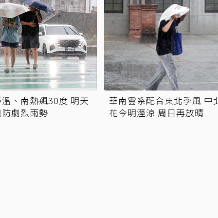
溫、南熱飆30度 明天
華南雲系配合東北季風 中
慎防劇烈雨勢
花今明溼涼 周日再放晴