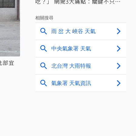
吃？」 網揭3大痛點：關鍵不只價
格
北部宜