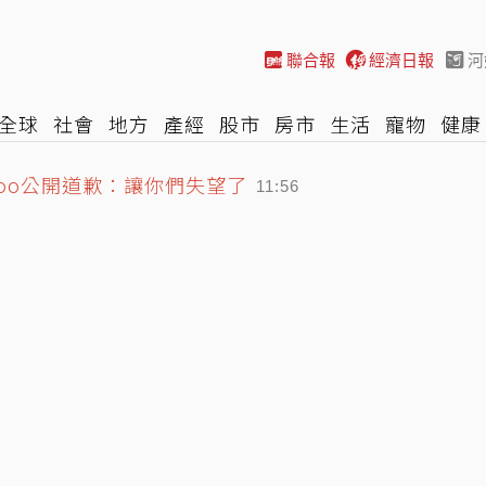
聯合報
經濟日報
河
全球
社會
地方
產經
股市
房市
生活
寵物
健康
isoo公開道歉：讓你們失望了
際
NBA
時尚
汽車
棒球
HBL
遊戲
專題
網誌
11:56
不學邏輯很難開始好好活」
11:43
：烏干達扣我護照、台人遭原機遣返
11:58