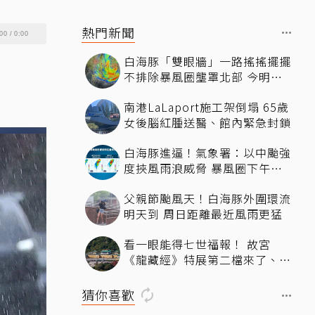
熱門新聞
00
/
0:00
白海豚「雙眼牆」一路搖搖擺擺
不排除暴風圈壟罩北部 今明最
近時刻
南港LaLaport施工架倒塌 65歲
女後腦紅腫送醫、館內緊急封鎖
白海豚進逼！氣象署：以中颱強
度挾風雨浪威脅 暴風圈下午影
響北部近海
父親節颱風天！白海豚外圍環流
明天到 周日距離最近風雨更猛
看一眼能得七世福報！ 故宮
《龍藏經》特展第二檔來了、文
博會限定套書7折開賣131萬 網
驚：貧窮限制想像
猜你喜歡