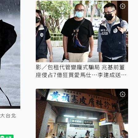
影／包租代管變龐式騙局 兆基前董
座侵占7億狂買愛馬仕…李建成送北
檢
大台北