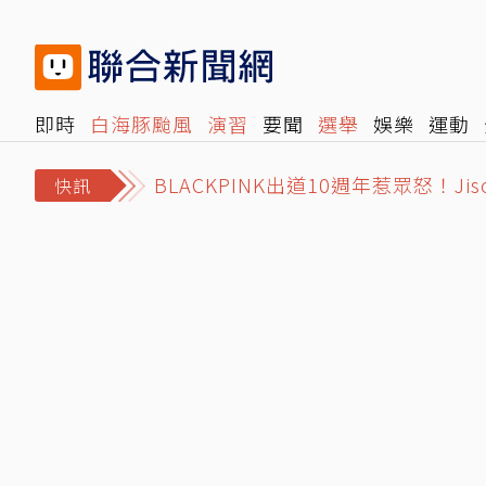
即時
白海豚颱風
演習
要聞
選舉
娛樂
運動
BLACKPINK出道10週年惹眾怒！J
閱讀
旅遊
雜誌
報時光
倡議+
500輯
轉角國
姜厚任女友被爆當小三！發千字文「
快訊
獨／非洲觀光再出狀況！外交部證實