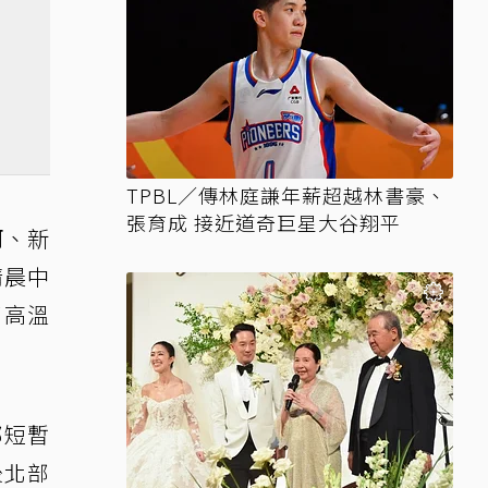
TPBL／傳林庭謙年薪超越林書豪、
張育成 接近道奇巨星大谷翔平
河、新
清晨中
部高溫
部短暫
後北部