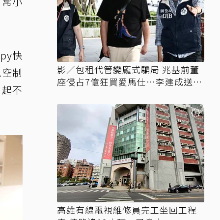
日常小
py快
影／包租代管變龐式騙局 兆基前董
航空制
座侵占7億狂買愛馬仕…李建成送北
月起不
檢
高雄有線電視維修員完工坐回工程