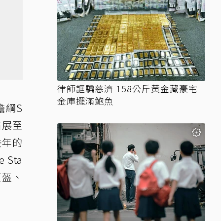
律師誆騙慈濟 158公斤黃金藏豪宅
金庫擺滿鮑魚
擔綱S
拓展至
去年的
 Sta
頭盔、