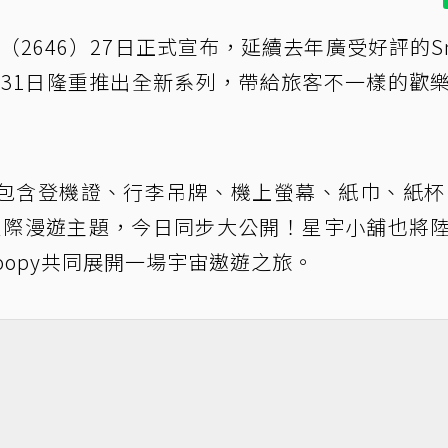
（2646）27日正式宣布，延續去年廣受好評的Sn
2月31日隆重推出全新系列，帶給旅客不一樣的歡
包含登機證、行李吊牌、機上螢幕、紙巾、紙杯
y星際漫遊主題，今日同步大公開！星宇小舖也將
oopy共同展開一場宇宙遨遊之旅。