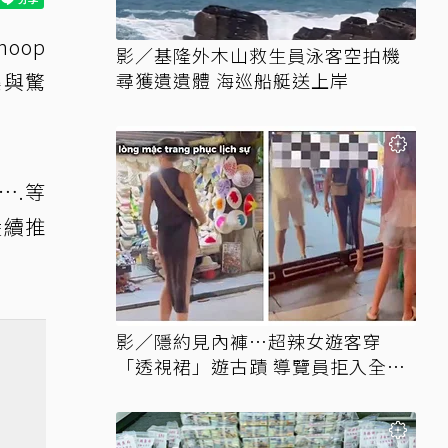
oop
影／基隆外木山救生員泳客空拍機
樂與驚
尋獲遺遺體 海巡船艇送上岸
….等
陸續推
影／隱約見內褲…超辣女遊客穿
「透視裙」遊古蹟 導覽員拒入全網
讚翻