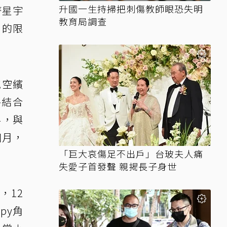
升國一生持掃把刺傷教師眼恐失明
著星宇
教育局調查
月的限
航空繽
格結合
界，與
個月，
「巨大哀傷足不出戶」台玻夫人痛
失愛子首發聲 親揭長子身世
，12
py角