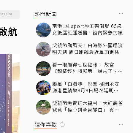
熱門新聞
00
/
0:00
南港LaLaport施工架倒塌 65歲
啟航
女後腦紅腫送醫、館內緊急封鎖
父親節颱風天！白海豚外圍環流
明天到 周日距離最近風雨更猛
看一眼能得七世福報！ 故宮
《龍藏經》特展第二檔來了、文
博會限定套書7折開賣131萬 網
颱風「白海豚」影響 桃園永安
驚：貧窮限制想像
漁港星繽樂8月8日場次延期一
周
父親節免費玩六福村！大紅鶴爸
爸竟「操心到全身變白」 真相
曝光
猜你喜歡