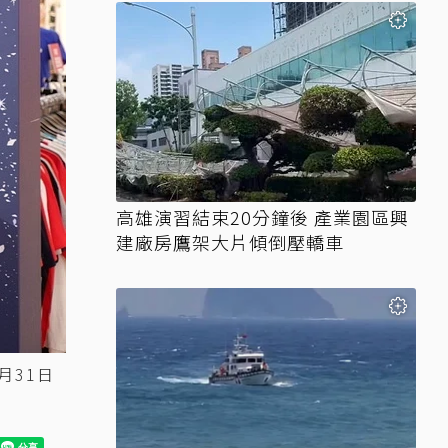
高雄演習結束20分鐘後 產業園區興
建廠房鷹架大片傾倒壓轎車
月31日