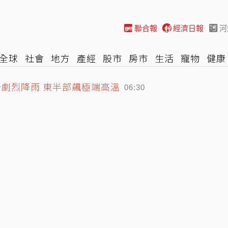
聯合報
經濟日報
河
全球
社會
地方
產經
股市
房市
生活
寵物
健康
今劇烈降雨 東半部飆極端高溫
際
NBA
時尚
汽車
棒球
HBL
遊戲
專題
網誌
06:30
刺傷女師眼
00:00