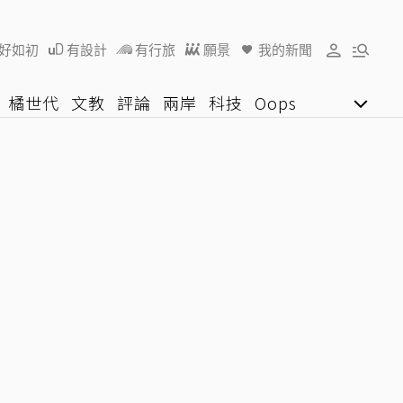
好如初
有設計
有行旅
願景
我的新聞
橘世代
文教
評論
兩岸
科技
Oops
女子漾
陽光行動
影音網
U好學