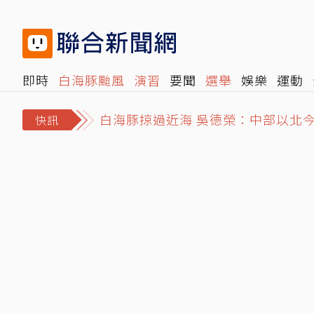
即時
白海豚颱風
演習
要聞
選舉
娛樂
運動
白海豚掠過近海 吳德榮：中部以北
閱讀
旅遊
雜誌
報時光
倡議+
500輯
轉角國
情緒失控…國中特教新生折斷掃把 
快訊