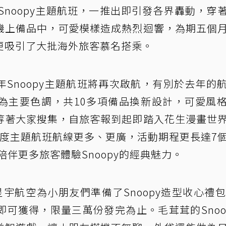
Snoopy主題航班，一推出即引發各界轟動，穿
機上備品中，可愛模樣造成熱烈迴響，為期五個
更吸引了大批海外旅客慕名搭乘。
Snoopy主題航班將再次啟航，有別於去年的
為主要色調，共10多項備品換新設計，可愛風
等著大家搜集，自旅客報到起即踏入花生漫畫世
今年度主題航班航線更多、更廣，活動期程更長達7
陪伴更多旅客體驗Snoopy的經典魅力。
宇航空為小朋友們準備了Snoopy造型收心禮包
可獲得，限量三萬份發完為止。毛茸茸的Snoo