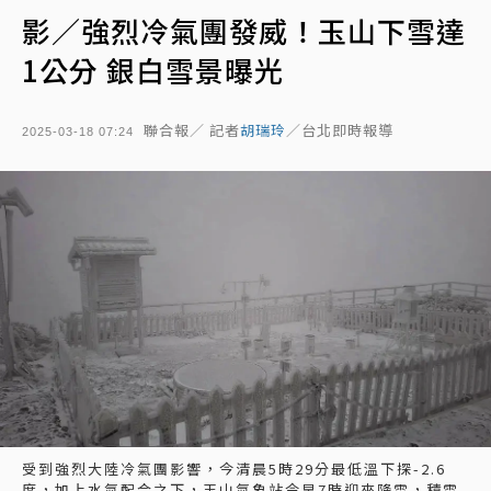
影／強烈冷氣團發威！玉山下雪達
1公分 銀白雪景曝光
聯合報／ 記者
胡瑞玲
／台北即時報導
2025-03-18 07:24
受到強烈大陸冷氣團影響，今清晨5時29分最低溫下探-2.6
度，加上水氣配合之下，玉山氣象站今早7時迎來降雪，積雪