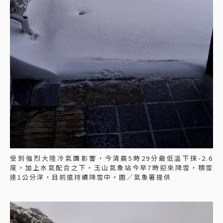
受到強烈大陸冷氣團影響，今清晨5時29分最低溫下探-2.6
度，加上水氣配合之下，玉山氣象站今早7時迎來降雪，積雪
達1公分深，目前還持續降雪中。圖／氣象署提供