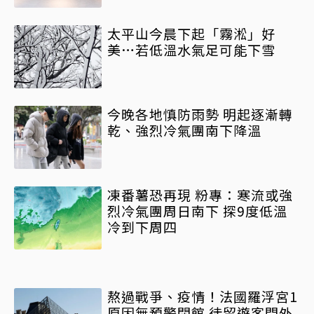
太平山今晨下起「霧淞」好
美…若低溫水氣足可能下雪
今晚各地慎防雨勢 明起逐漸轉
乾、強烈冷氣團南下降溫
凍番薯恐再現 粉專：寒流或強
烈冷氣團周日南下 探9度低溫
冷到下周四
熬過戰爭、疫情！法國羅浮宮1
原因無預警閉館 徒留遊客門外