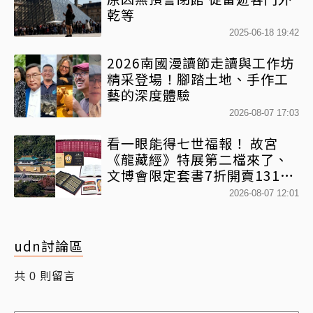
乾等
2025-06-18 19:42
2026南國漫讀節走讀與工作坊
精采登場！腳踏土地、手作工
藝的深度體驗
2026-08-07 17:03
看一眼能得七世福報！ 故宮
《龍藏經》特展第二檔來了、
文博會限定套書7折開賣131萬
網驚：貧窮限制想像
2026-08-07 12:01
udn討論區
共
則留言
0