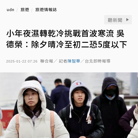
udn
旅遊
旅遊情報誌
聽新聞
小年夜濕轉乾冷挑戰首波寒流 吳
德榮：除夕晴冷至初二恐5度以下
聯合報／ 記者
陳智華
／台北即時報導
2025-01-22 07:26