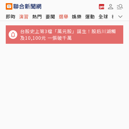
即時
演習
熱門
要聞
選舉
娛樂
運動
全球
社會
台股史上第3檔「萬元股」誕生！股后川湖觸
及10,100元 一張破千萬
北京對台「失能戰」曝光！3手段癱瘓台北市
盧秀燕挑戰2028「不會讓大家失望」？鄭照新
迫使屈服非摧毀
唱耶誕歌：時間到就知答案