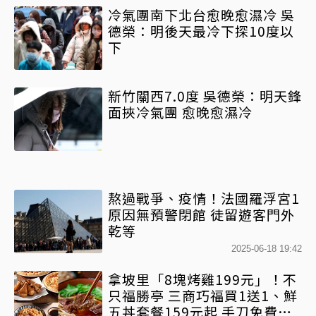
冷氣團南下北台愈晚愈濕冷 吳
德榮：明後天最冷下探10度以
下
新竹關西7.0度 吳德榮：明天鋒
面挾冷氣團 愈晚愈濕冷
熬過戰爭、疫情！法國羅浮宮1
原因無預警閉館 徒留遊客門外
乾等
2025-06-18 19:42
拿坡里「8塊烤雞199元」！不
只福勝亭 三商巧福買1送1、鮮
五丼套餐159元起 手刀免費領