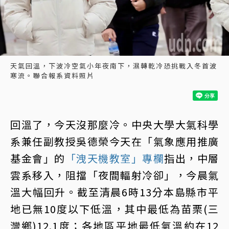
天氣回溫，下波冷空氣小年夜南下，濕轉乾冷恐挑戰入冬首波
寒流。聯合報系資料照片
回溫了，今天沒那麼冷。中央大學大氣科學
系兼任副教授吳德榮今天在「氣象應用推廣
基金會」的
「洩天機教室」專欄
指出，中層
雲系移入，阻擋「夜間輻射冷卻」，今晨氣
溫大幅回升。截至清晨6時13分本島縣市平
地已無10度以下低溫，其中最低為苗栗(三
灣鄉)12.1度；各地區平地最低氣溫約在12