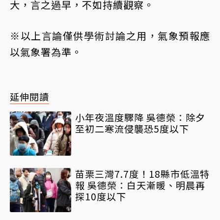
大，言之過早，不如持續觀察。
※以上言論僅供學術討論之用，氣象預報應
以氣象署為準。
延伸閱讀
小年夜溫度驟降 吳德榮：除夕
至初二寒流侵襲恐5度以下
苗栗三灣7.7度！18縣市低溫特
報 吳德榮：白天漸暖、明晨再
探10度以下