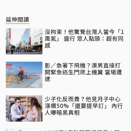
延伸閱讀
沒拘束！他驚覺台灣人當今「1
風氣」 盛行 眾人點頭：超有同
感
影／急著下飛機？澳男直接打
開緊急逃生門爬上機翼 當場遭
逮
少子化反而貴？他見月子中心
漲價50%「還要提早訂」 內行
人曝暗黑真相