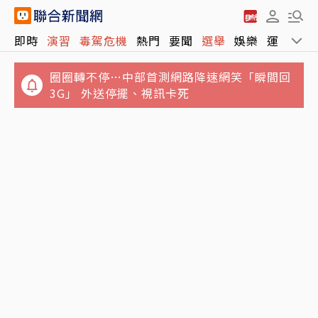
即時
演習
毒駕危機
熱門
要聞
選舉
娛樂
運動
全
圈圈轉不停…中部首測網路降速網笑「瞬間回
3G」 外送停擺、視訊卡死
「慶餘年」男星驚傳病逝！才不適住院1周 圈
影／台中市城鎮韌性演習Line傳不出訊息 台中
內好友悲痛悼念
車站急趕旅客