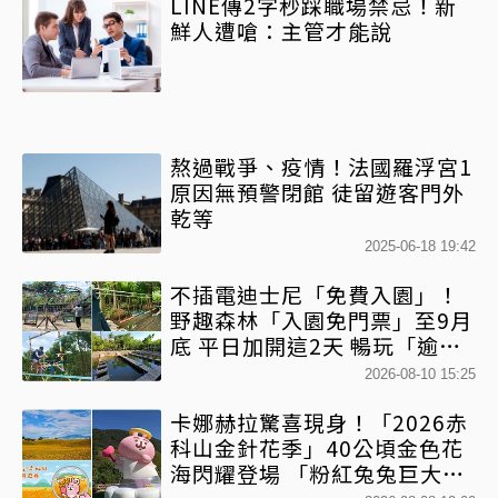
LINE傳2字秒踩職場禁忌！新
鮮人遭嗆：主管才能說
熬過戰爭、疫情！法國羅浮宮1
原因無預警閉館 徒留遊客門外
乾等
2025-06-18 19:42
不插電迪士尼「免費入園」！
野趣森林「入園免門票」至9月
底 平日加開這2天 暢玩「逾
450個水陸空遊憩設施」
2026-08-10 15:25
卡娜赫拉驚喜現身！「2026赤
科山金針花季」40公頃金色花
海閃耀登場 「粉紅兔兔巨大氣