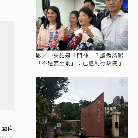
影／中央誰是「門神」？盧秀燕曝
「不是姜至剛」：已追到行政院了
」面向