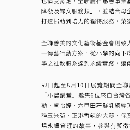
也備受肯定，全聯慶祥慈善事業
障礙及婦女服務類」，並結合母
打造捐助到培力的獨特服務，榮
全聯善美的文化藝術基金會則致
一傳藝行動方案，從小學的向下
學之社教體系達到永續實踐，讓
即日起至8月10日展覽期間全聯展
「小農講堂」邀集6位來自台灣
勳、盧怡婷、六甲田莊鮮乳總經
種玉米筍、正港香辣的大蒜、保
場永續管理的故事，參與有獎徵