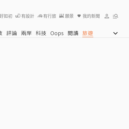
好如初
有設計
有行旅
願景
我的新聞
教
評論
兩岸
科技
Oops
閱讀
旅遊
行動
影音網
U好學