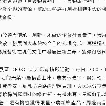
基金會透過「醫護物資類」、「實物銀行類」、
企業全聯的資源，幫助弱勢族群創造翻轉生命的
獲金級。
力於善盡傳承、創新、永續的企業社會責任，發
啟蒙，發展到大專院校合作的扎根育成，再透過
傳統藝術在現代文化中發展出新生命，獲得銀級
區（F08）天天都有精彩活動，每日13:00、15
各地的天菜小農輪番上陣，農友林浩平、吳宗翰
理黃孝安、鮮乳坊通路經理顏君珊，與民眾分享
育珍稀諸羅樹蛙的綠竹筍、有機木耳、星級鮮乳
答，還有機會獲得限量小農新鮮產品、周邊商