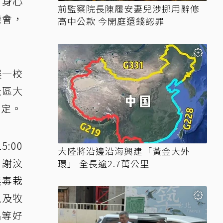
「身心
前監察院長陳履安妻兒涉挪用辭修
機會，
高中公款 今開庭還錢認罪
展一校
社區大
肯定。
:00
大陸將沿邊沿海興建「黃金大外
、謝汶
環」 全長逾2.7萬公里
無毒栽
以及牧
品等好