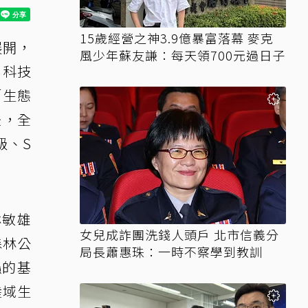
15歲經營之神3.9億暴富落幕 麥克
展開，
風少年蘇友謙：每天領700元過日子
、科技
「生態
後，全
級、S
林敏雄
女兒成詐團洗錢人頭戶 北市信義分
森林公
局長蕭惠珠：一時不察學到教訓
蟲的基
陸域生