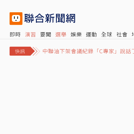
即時
演習
要聞
選舉
娛樂
運動
全球
社會
中聯油下架會議紀錄「C專家」說話了
雜誌
報時光
倡議+
500輯
轉角國際
NBA
時
百億圓夢計畫出發前喊卡！竹科青年
快訊
男男相愛的烏托邦！日本「BL」風