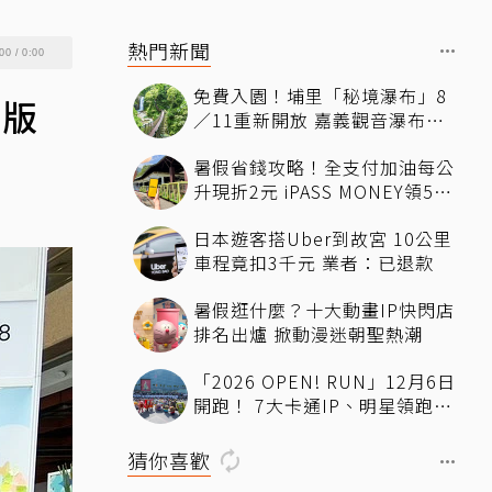
熱門新聞
00
/
0:00
免費入園！埔里「秘境瀑布」8
定版
／11重新開放 嘉義觀音瀑布
「父親節免費入園」
暑假省錢攻略！全支付加油每公
升現折2元 iPASS MONEY領50
元7-11優惠
日本遊客搭Uber到故宮 10公里
車程竟扣3千元 業者：已退款
暑假逛什麼？十大動畫IP快閃店
排名出爐 掀動漫迷朝聖熱潮
「2026 OPEN! RUN」12月6日
開跑！ 7大卡通IP、明星領跑熱
血出發
猜你喜歡