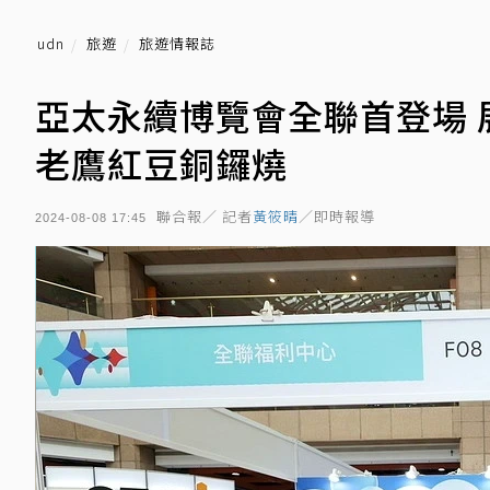
udn
旅遊
旅遊情報誌
亞太永續博覽會全聯首登場
老鷹紅豆銅鑼燒
聯合報／ 記者
黃筱晴
／即時報導
2024-08-08 17:45