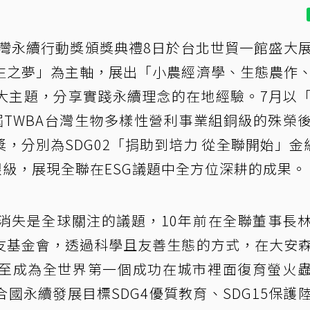
台灣永續行動獎頒獎典禮8日於台北世貿一館盛大
生之夢」為主軸，展出「小農經濟學、生態農作
大主題，分享實踐永續理念的在地經驗。7月以
二屆TWBA台灣生物多樣性營利事業組銅級的殊榮
，分別為SDG02「捐助到培力 從全聯開始」金
」銀級，展現全聯在ESG議題中全方位深耕的成果。
消失是全球關注的議題，10年前在全聯董事長
友基金會，透過科學且友善生態的方式，在大安
至成為全世界第一個成功在城市裡面復育螢火
國永續發展目標SDG4優質教育、SDG15保護