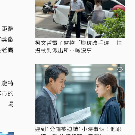
近距離
有獎徵
柯文哲電子監控「腳環改手環」 拄
熊老鷹
拐杖到派出所…喊沒事
沙龍特
都市的
驗一場
遲到1分鐘被迫請1小時事假！他跟