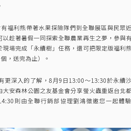
。
會有福利熊帶著水果探險隊們到全聯展區與民眾
可以趁著暑假一同探索全聯農業再生之夢，參與
於現場完成「永續樹」任務，還可把限定版福利
0個，送完為止）。
深入的了解，8月9日13:00～13:30於永續
由大安森林公園之友基金會分享螢火蟲重返台北
～14:30則由全聯行銷部協理劉鴻徵邀您一起體