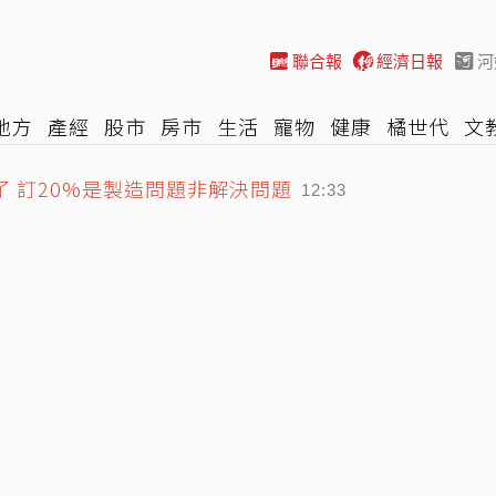
聯合報
經濟日報
河
地方
產經
股市
房市
生活
寵物
健康
橘世代
文
 訂20%是製造問題非解決問題
尚
汽車
棒球
HBL
遊戲
專題
網誌
女子漾
陽光
12:33
白辭職 痛批教部逼簽放棄聲明
12:22
潮到底是什麼？
12:34