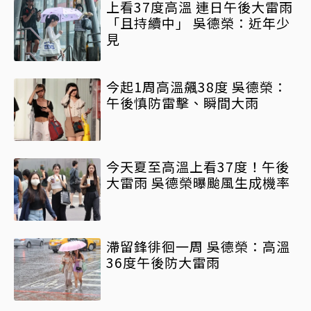
上看37度高溫 連日午後大雷雨
「且持續中」 吳德榮：近年少
見
今起1周高溫飆38度 吳德榮：
午後慎防雷擊、瞬間大雨
今天夏至高溫上看37度！午後
大雷雨 吳德榮曝颱風生成機率
滯留鋒徘徊一周 吳德榮：高溫
36度午後防大雷雨