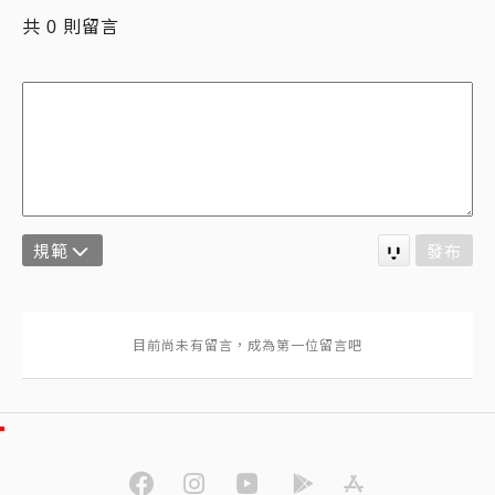
共
則留言
0
規範
發布