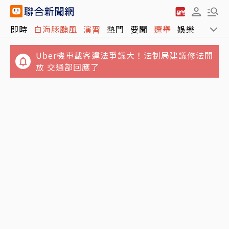
即時
白海豚颱風
演習
熱門
要聞
選舉
娛樂
運動
Uber機車載客違法爭議大！法制局建議修法開
放 交通部回應了
不只周子瑜、葉舒華！台灣林莎首度入圍全球
講手機太大聲被廣播提醒 女衝進車長室攻擊…
百大美女
台鐵不忍喊告