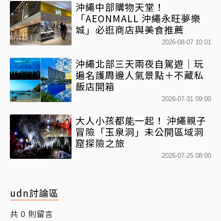
沖繩中部購物天堂！
「AEONMALL 沖繩永旺夢樂
城」必逛商店與美食推薦
2026-08-07 10:01
沖繩北部三天兩夜自駕遊｜玩
遍名護周邊人氣景點＋不藏私
飯店開箱
2026-07-31 09:00
大人小孩都能一起！ 沖繩親子
冒險「玉泉洞」未公開區域洞
窟探險之旅
2026-07-25 08:00
udn討論區
共
則留言
0