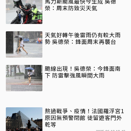
馬力斯颱風最快今生成 吳德
榮：周末防致災天氣
天氣好轉午後雷雨仍有較大雨
勢 吳德榮：鋒面周末再襲台
颮線出現！吳德榮：今鋒面南
下 防雷擊強風瞬間大雨
熬過戰爭、疫情！法國羅浮宮1
原因無預警閉館 徒留遊客門外
乾等