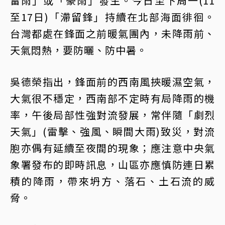
雷雨」或「豪雨」發生。今日至下周一(11
至17日)「滯留鋒」持續在北部海面徘徊。
台灣都處在鋒面之前暖氣團內，未降雨前、
天氣悶熱，要防曬、防中暑。
吳德榮指出，鋒面前的西南風挾暖濕空氣，
大氣很不穩定，西南部不定時有局降雨的機
率，午後局部性強對流發展，常伴隨「劇烈
天氣」(雷擊、強風、瞬間大雨)致災，對流
胞亦偶有延續至夜間的現象；應注意中央氣
象署發布的即時訊息，山區亦應慎防連日累
積的降雨，帶來坍方、落石、土石流的威
脅。