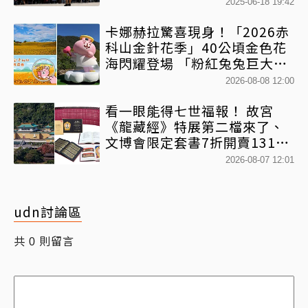
2025-06-18 19:42
卡娜赫拉驚喜現身！「2026赤
科山金針花季」40公頃金色花
海閃耀登場 「粉紅兔兔巨大氣
球+超狂500樂遊券」快追
2026-08-08 12:00
看一眼能得七世福報！ 故宮
《龍藏經》特展第二檔來了、
文博會限定套書7折開賣131萬
網驚：貧窮限制想像
2026-08-07 12:01
udn討論區
共
則留言
0