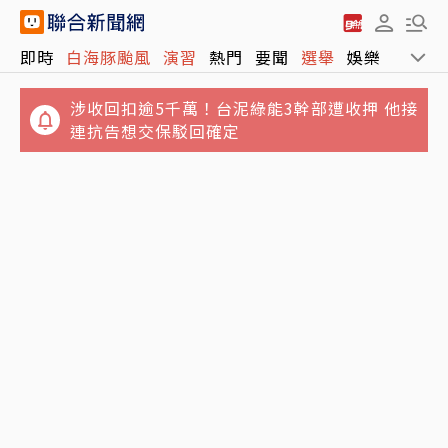
即時
白海豚颱風
演習
熱門
要聞
選舉
娛樂
運動
涉收回扣逾5千萬！台泥綠能3幹部遭收押 他接
連抗告想交保駁回確定
驚！軍演途中48顆砲彈滾落車外 台13線交管
4坪屋髒亂慘不忍睹！澎湖8童遭棄養 6童健康
畫面曝光
狀況曝光