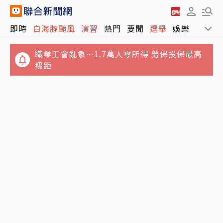
即時
白海豚颱風
演習
熱門
要聞
選舉
娛樂
運動
職業工會亂象…1.7萬人零所得 勞保投保最高
級距