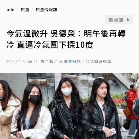
udn
旅遊
旅遊情報誌
聽新聞
今氣溫微升 吳德榮：明午後再轉
冷 直逼冷氣團下探10度
聯合報／ 記者
葉冠妤
／台北即時報導
2024-02-24 05:41