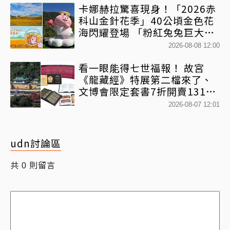
卡娜赫拉驚喜現身！「2026赤
科山金針花季」40公頃金色花
海閃耀登場 「粉紅兔兔巨大氣
球+超狂500樂遊券」快追
2026-08-08 12:00
看一眼能得七世福報！ 故宮
《龍藏經》特展第二檔來了、
文博會限定套書7折開賣131萬
網驚：貧窮限制想像
2026-08-07 12:01
udn討論區
共
則留言
0