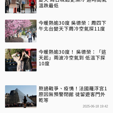
溫跌最低
今暖熱逾30度 吳德榮：周四下
午北台變天下周冷空氣探11度
今暖熱逾30度！ 吳德榮：「這
天起」兩波冷空氣到 低溫下探
10度
熬過戰爭、疫情！法國羅浮宮1
原因無預警閉館 徒留遊客門外
乾等
2025-06-18 19:42