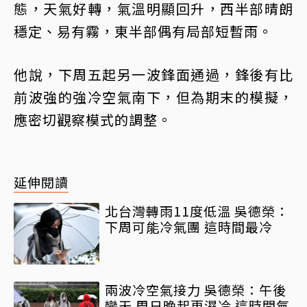
態，天氣好轉，氣溫明顯回升，西半部晴朗
穩定、易有霧，東半部偶有局部短暫雨。
他說，下周五起另一波鋒面通過，鋒後有比
前波強的強冷空氣南下，但為期末的模擬，
應密切觀察模式的調整。
延伸閱讀
北台灣轉雨11度低溫 吳德榮：
下周可能冷氣團 這時間最冷
兩波冷空氣接力 吳德榮：午後
變天 周日晚起更濕冷 這時間氣