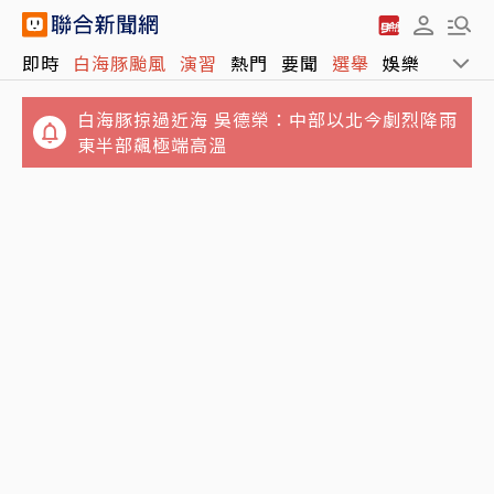
即時
白海豚颱風
演習
熱門
要聞
選舉
娛樂
運動
白海豚掠過近海 吳德榮：中部以北今劇烈降雨
東半部飆極端高溫