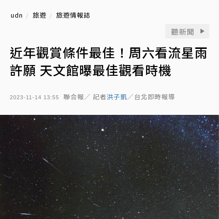
udn
旅遊
旅遊情報誌
聽新聞
近年觀賞條件最佳！周六看流星雨
許願 天文館曝最佳觀看時機
聯合報／ 記者
洪子凱
／台北即時報導
2023-11-14 13:55