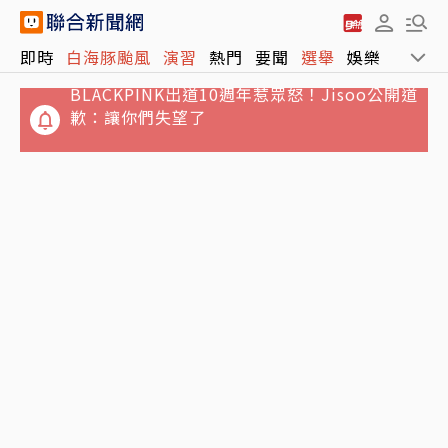
BLACKPINK出道10週年惹眾怒！Jisoo公開道
即時
白海豚颱風
演習
熱門
要聞
選舉
娛樂
運動
歉：讓你們失望了
高雄超狂女騎士演習跑給警追！ 吞4紅單最高
罰10萬
獨／非洲觀光再出狀況！外交部證實：烏干達
扣我護照、台人遭原機遣返