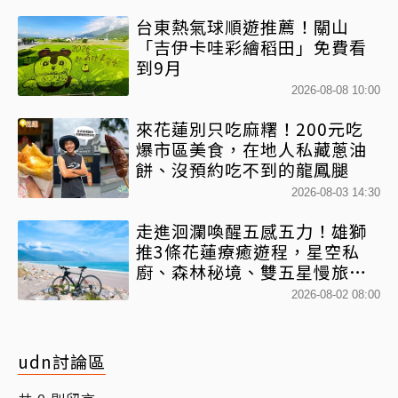
台東熱氣球順遊推薦！關山
「吉伊卡哇彩繪稻田」免費看
到9月
2026-08-08 10:00
來花蓮別只吃麻糬！200元吃
爆市區美食，在地人私藏蔥油
餅、沒預約吃不到的龍鳳腿
2026-08-03 14:30
走進洄瀾喚醒五感五力！雄獅
推3條花蓮療癒遊程，星空私
廚、森林秘境、雙五星慢旅一
次收藏
2026-08-02 08:00
udn討論區