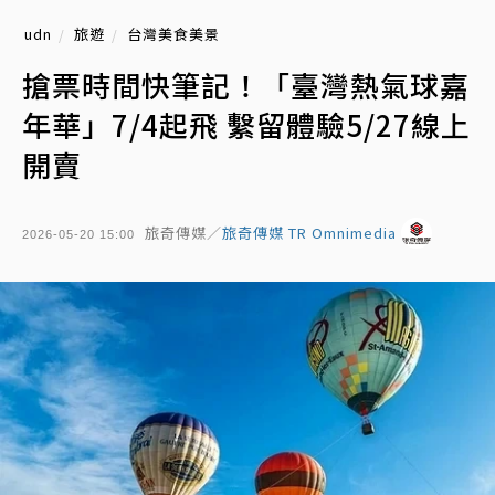
udn
旅遊
台灣美食美景
搶票時間快筆記！「臺灣熱氣球嘉
年華」7/4起飛 繫留體驗5/27線上
開賣
旅奇傳媒／
旅奇傳媒 TR Omnimedia
2026-05-20 15:00