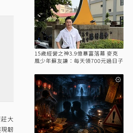
15歲經營之神3.9億暴富落幕 麥克
風少年蘇友謙：每天領700元過日子
康莊大
展現韌