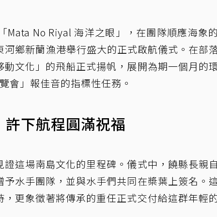
「Mata No Riyal 海洋之眼」，在團隊順應海象
東東河鄉新蘭漁港舉行盛大的正式啟航儀式。在部
移動文化」的飛船正式揚帆，展開為期一個月的
東博覽會」報佳音的指標性任務。
 許下航程圓滿祝福
見證這場南島文化的里程碑。儀式中，饒縣長親
贈予水手團隊，並與水手們共同在槳葉上簽名。
持，更象徵著將傳承的重任正式交付給這群年輕