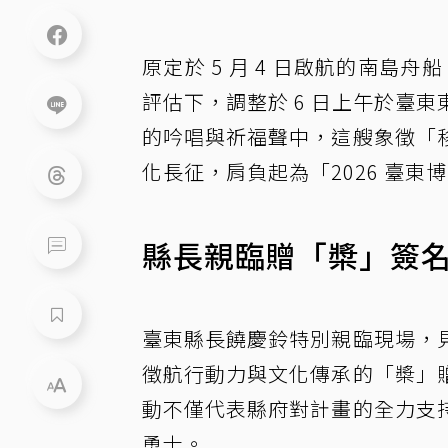
原定於 5 月 4 日啟航的南島舟船
評估下，調整於 6 日上午於臺
的吟唱與祈福聲中，這艘象徵「
化長征，肩負起為「2026 臺
縣長親臨贈「槳」簽名
臺東縣長饒慶鈴特別親臨現場，
徵航行動力與文化傳承的「槳」
動不僅代表縣府對計畫的全力支
勇士。