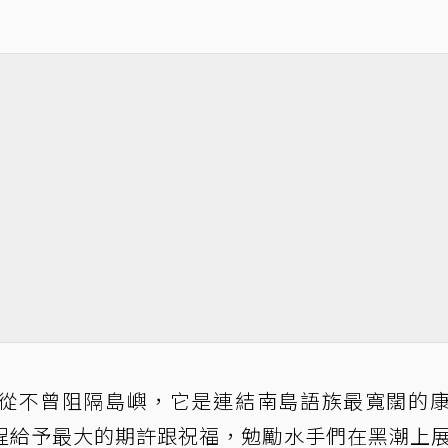
從不曾阻隔島嶼，它是連結南島語族最寬闊的
程給予最大的期許跟祝福，勉勵水手們在黑潮上