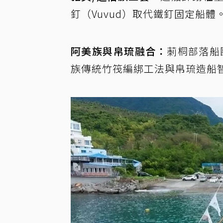
釘（Vuvud）取代鐵釘固定船體
阿美族與帛琉融合：
莿桐部落船
族傳統竹筏編綁工法與帛琉造船