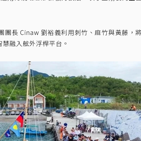
。
團團長 Cinaw 劉裕義利用刺竹、麻竹與黃藤，
智慧融入舷外浮桿平台。