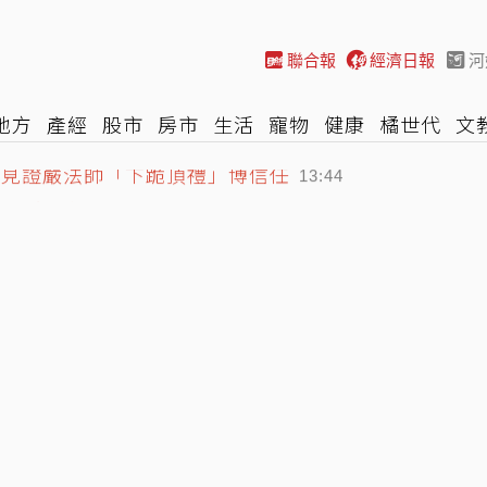
聯合報
經濟日報
河
地方
產經
股市
房市
生活
寵物
健康
橘世代
文
長見證嚴法師「下跪頂禮」博信任
尚
汽車
棒球
HBL
遊戲
專題
網誌
女子漾
陽光
13:44
年起停止支援
13:23
」配得起Ultra名字！果粉看完更心動
13:55