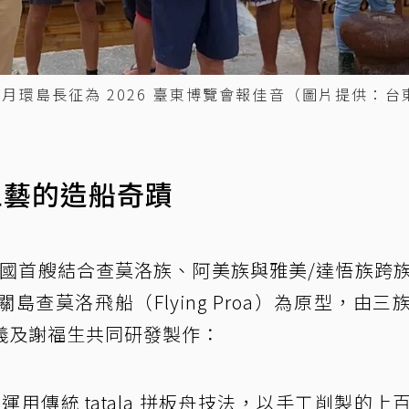
月環島長征為 2026 臺東博覽會報佳音（圖片提供：台
工藝的造船奇蹟
之眼」是全國首艘結合查莫洛族、阿美族與雅美/達悟族跨
查莫洛飛船（Flying Proa）為原型，由三
aw 劉裕義及謝福生共同研發製作：
運用傳統 tatala 拼板舟技法，以手工削製的上