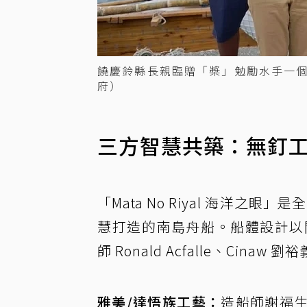
饒慶鈴縣長親臨贈「槳」勉勵水手一個
府）
三方智慧共築：無釘
「Mata No Riyal 海洋
慧打造的南島舟船。船體設計以關島
師 Ronald Acfalle、Cin
雅美/達悟族工藝：
造船師謝福生