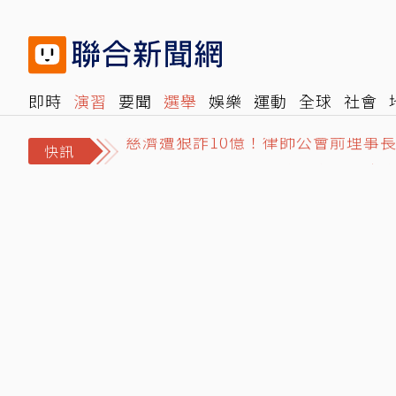
即時
演習
要聞
選舉
娛樂
運動
全球
社會
慈濟遭狠詐10億！律師公會前理事
雜誌
報時光
倡議+
500輯
轉角國際
NBA
時
Google又砍！Gmail神功能2027
快訊
iPhone Ultra摺疊機「5大特點