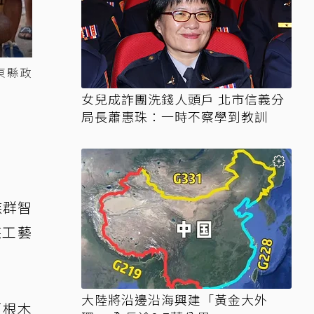
東縣政
女兒成詐團洗錢人頭戶 北市信義分
局長蕭惠珠：一時不察學到教訓
族群智
族工藝
大陸將沿邊沿海興建「黃金大外
百根木