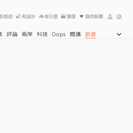
好如初
有設計
有行旅
願景
我的新聞
教
評論
兩岸
科技
Oops
閱讀
旅遊
行動
影音網
U好學