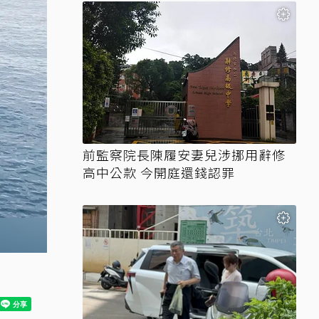
前監察院長陳履安妻兒涉挪用辭修
高中公款 今開庭還錢認罪