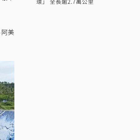
環」 全長逾2.7萬公里
將阿美