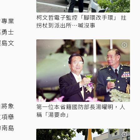
柯文哲電子監控「腳環改手環」 拄
的專業
拐杖到派出所…喊沒事
落勇士
環島文
自將象
第一位本省籍國防部長湯曜明，人
稱「湯要命」
這項舉
的南島