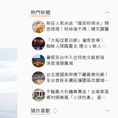
熱門新聞
新莊人氣冰店「龍安粉條冰」預
告熄燈！粉絲捨不得：晴天霹靂
「大稻埕夏日節」璀璨登場！
蜘蛛人降臨臺北 煙火ｘ無人機
燈光秀河岸共賞
暑假到台中入住特色文創旅宿
深度漫遊舊城
台北建國高架橋下藏最美光廊！
全台首座永續庇護園區改變城市
角落，打造友善共融新地標
不輸義大利麵專賣店！台南東區
鄉村網美風「小孩吃素」 是一
間很美又很好吃的西式素食
猜你喜歡