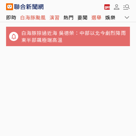
即時
白海豚颱風
演習
熱門
要聞
選舉
娛樂
運動
白海豚掠過近海 吳德榮：中部以北今劇烈降雨
東半部飆極端高溫
情緒失控…國中特教新生折斷掃把 刺傷女師眼