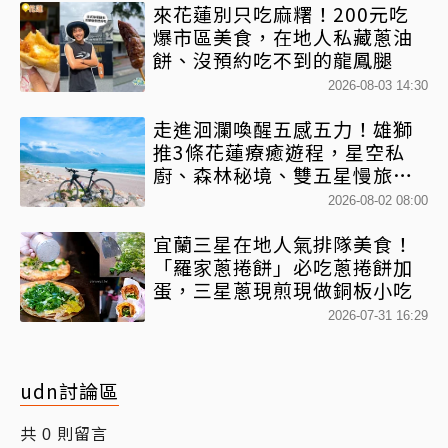
來花蓮別只吃麻糬！200元吃
爆市區美食，在地人私藏蔥油
餅、沒預約吃不到的龍鳳腿
2026-08-03 14:30
走進洄瀾喚醒五感五力！雄獅
推3條花蓮療癒遊程，星空私
廚、森林秘境、雙五星慢旅一
次收藏
2026-08-02 08:00
宜蘭三星在地人氣排隊美食！
「羅家蔥捲餅」必吃蔥捲餅加
蛋，三星蔥現煎現做銅板小吃
2026-07-31 16:29
udn討論區
共
則留言
0