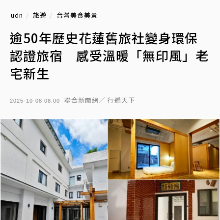
udn
旅遊
台灣美食美景
逾50年歷史花蓮舊旅社變身環保
認證旅宿 感受溫暖「無印風」老
宅新生
聯合新聞網／ 行遍天下
2025-10-08 08:00