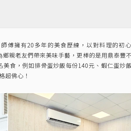
師傅擁有20多年的美食歷練，以對料理的初
為鄉親老友們帶來美味手藝，更棒的是用鼎泰豐
名美食，例如排骨蛋炒飯每份140元、蝦仁蛋炒
價格超佛心！