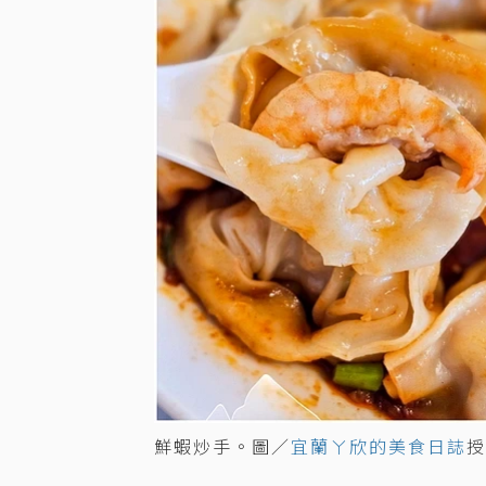
鮮蝦炒手。圖／
宜蘭ㄚ欣的美食日誌
授