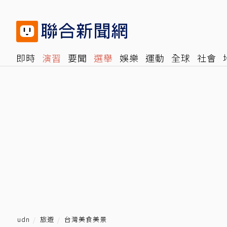
即時
演習
要聞
選舉
娛樂
運動
全球
社會
雜誌
報時光
倡議+
500輯
轉角國際
NBA
時
udn
旅遊
台灣美食美景