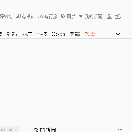
好如初
有設計
有行旅
願景
我的新聞
教
評論
兩岸
科技
Oops
閱讀
旅遊
行動
影音網
U好學
熱門新聞
00
/
0:00