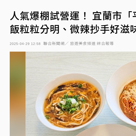
人氣爆棚試營運！ 宜蘭市「
飯粒粒分明、微辣抄手好滋
聯合新聞網／ 旅遊美食頻道 綜合報導
2025-04-29 12:58