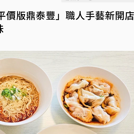
平價版鼎泰豐」職人手藝新開店
味