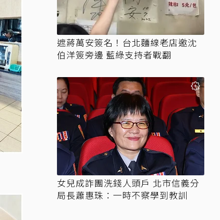
遮蔣萬安簽名！台北麵線老店邀沈
伯洋簽旁邊 藍綠支持者戰翻
女兒成詐團洗錢人頭戶 北市信義分
局長蕭惠珠：一時不察學到教訓