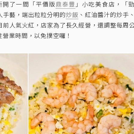
新開了一間「平價版
鼎泰豐
」小吃美食店，「
人手藝，端出粒粒分明的
炒飯
、紅油醬汁的炒手
目前人氣火紅，店家為了長久經營，還調整每周
注營業時間，以免撲空囉！