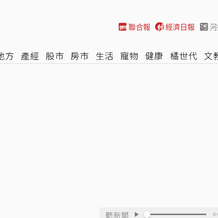
聯合報
經濟日報
河
地方
產經
股市
房市
生活
寵物
健康
橘世代
文
尚
汽車
棒球
HBL
遊戲
專題
網誌
女子漾
陽光
聽新聞
0: