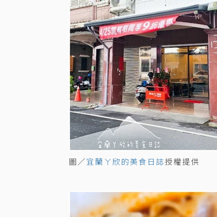
圖／
宜蘭ㄚ欣的美食日誌
授權提供