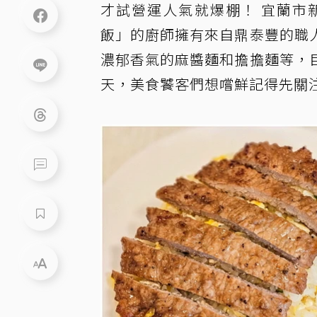
才試營運人氣就爆棚！ 宜蘭市
飯」的廚師擁有來自鼎泰豐的職
濃郁香氣的麻醬麵和擔擔麵等，
天，美食饕客們想嚐鮮記得先關