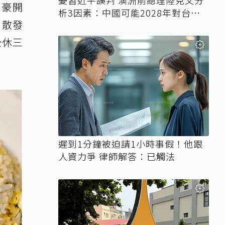
憂習近平誤判 澳洲前總理陸克文分
勁豪開
析3因素：中國可能2028年對台動
、散發
武
公休三
遲到1分鐘被迫請1小時事假！他跟
人資力爭 律師解答：已觸法