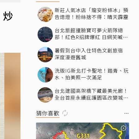
新莊人氣冰店「龍安粉條冰」預
 炒
告熄燈！粉絲捨不得：晴天霹靂
台北旅館撞臉寶可夢火箭隊總
部！紅色R招牌爆紅 日網笑喊：
來台灣住這間
暑假到台中入住特色文創旅宿
深度漫遊舊城
洗版IG新北打卡聖地！踏青、玩
水、拍美照一次滿足
台北建國高架橋下藏最美光廊！
全台首座永續庇護園區改變城市
角落，打造友善共融新地標
猜你喜歡