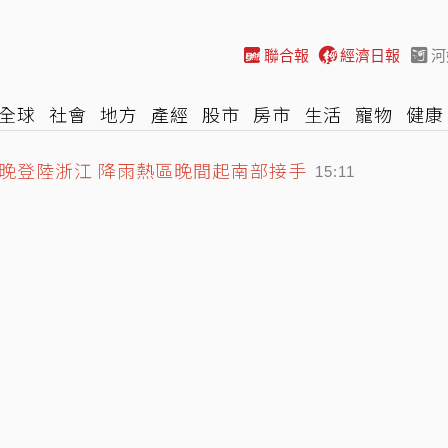
聯合報
經濟日報
河
全球
社會
地方
產經
股市
房市
生活
寵物
健康
晚登陸浙江 降雨熱區晚間起南部接手
際
NBA
時尚
汽車
棒球
HBL
遊戲
專題
網誌
15:11
洋致歉盼精進、藍議員8字狠酸
14:52
 日媒感嘆：好事多磨
15:30