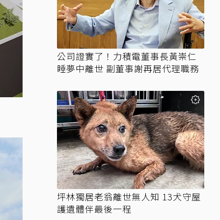
公司證實了！力積電董事長黃崇仁
睡夢中離世 副董事謝再居代理職務
坪林獨居老翁離世無人知 13犬守屋
護遺體伴最後一程