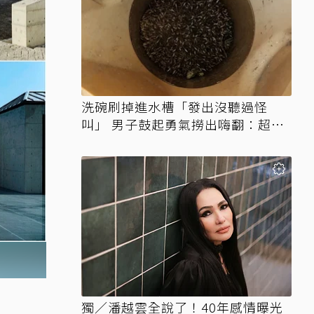
洗碗刷掉進水槽「發出沒聽過怪
叫」 男子鼓起勇氣撈出嗨翻：超可
愛
獨／潘越雲全說了！40年感情曝光