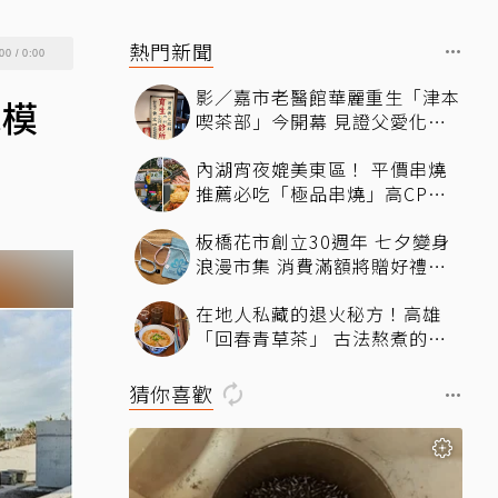
熱門新聞
00
/
0:00
影／嘉市老醫館華麗重生「津本
水模
喫茶部」今開幕 見證父愛化身
文化新地標
內湖宵夜媲美東區！ 平價串燒
推薦必吃「極品串燒」高CP值
自助夾串超療癒、冷氣強還不限
板橋花市創立30週年 七夕變身
時內用
浪漫市集 消費滿額將贈好禮還
可DIY
在地人私藏的退火秘方！高雄
「回春青草茶」 古法熬煮的純
粹清涼
猜你喜歡