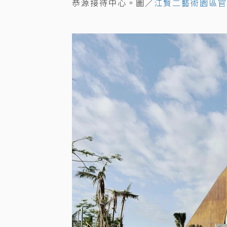
恭源接待中心。圖／
江賢二藝術園區官