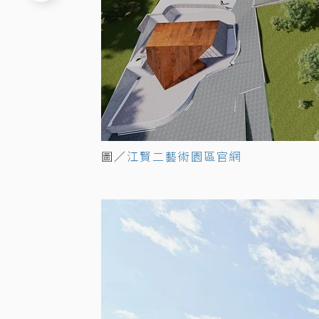
圖／
江賢二藝術園區官網