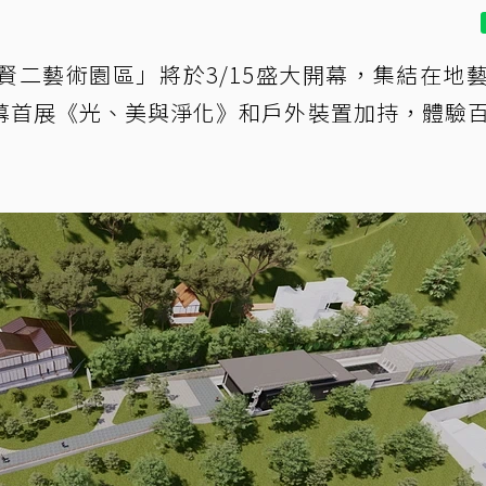
賢二藝術園區」將於3/15盛大開幕，集結在地
幕首展《光、美與淨化》和戶外裝置加持，體驗