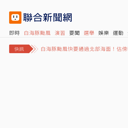
即時
白海豚颱風
演習
要聞
選舉
娛樂
運動
白海豚颱風快要通過北部海面！估傍
閱讀
旅遊
雜誌
報時光
倡議+
500輯
轉角國
大安區市場拜票遭民眾嗆擋路 沈伯
快訊
日職／林安可左膝疼痛西武抹消登錄