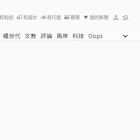
好如初
有設計
有行旅
願景
我的新聞
橘世代
文教
評論
兩岸
科技
Oops
女子漾
陽光行動
影音網
U好學