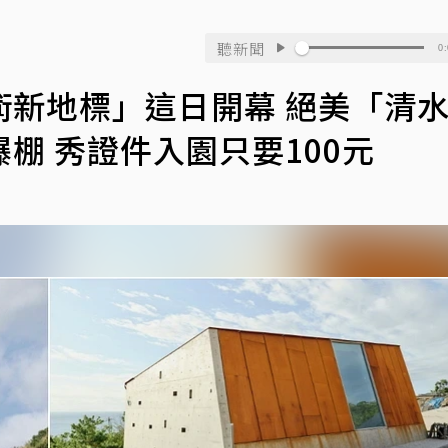
聽新聞
0:
術新地標」這日開幕 絕美「清
棚 秀證件入園只要100元