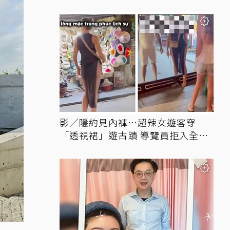
影／隱約見內褲…超辣女遊客穿
「透視裙」遊古蹟 導覽員拒入全網
讚翻