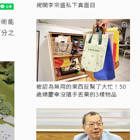
揭開李宗盛私下真面目
藝術能
百分之
被認為無用的東西反幫了大忙！50
歲婦慶幸沒隨手丟棄的3樣物品