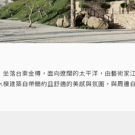
」坐落台東金樽，面向遼闊的太平洋，由藝術家
水模建築自帶簡約且舒適的美感與氛圍，與周邊