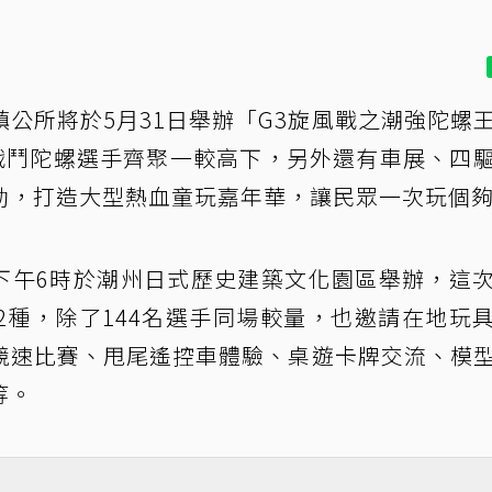
鎮公所將於5月31日舉辦「G3旋風戰之潮強陀螺
名戰鬥陀螺選手齊聚一較高下，另外還有車展、四
動，打造大型熱血童玩嘉年華，讓民眾一次玩個
至下午6時於潮州日式歷史建築文化園區舉辦，這
2種，除了144名選手同場較量，也邀請在地玩
競速比賽、甩尾遙控車體驗、桌遊卡牌交流、模
等。