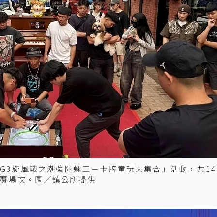
「G3旋風戰之潮強陀螺王－卡牌童玩大集合」活動，共14
賽場次。圖／鎮公所提供