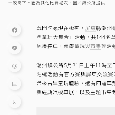
一較高下。圖為其他比賽場次。圖／鎮公所提供
戰門陀螺現在極夯，
屏東
縣潮州
牌童玩大集合」活動，共144
尾遙控車、桌遊童玩與
市集
等活
潮州鎮公所5月31日上午11時
陀螺活動有官方賽與屏東交流賽
帶來古早童玩體驗，還有四驅車
與經典汽機車展，以及主題市集