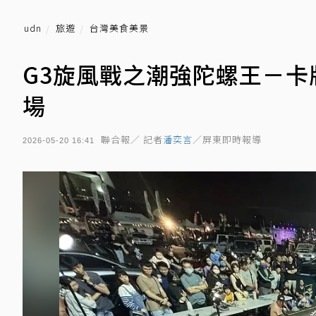
udn
旅遊
台灣美食美景
G3旋風戰之潮強陀螺王－卡
場
聯合報／ 記者
潘奕言
／屏東即時報導
2026-05-20 16:41