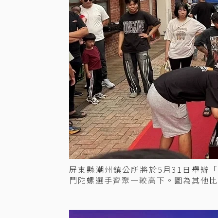
屏東縣潮州鎮公所將於5月31日舉辦
鬥陀螺選手齊聚一較高下。圖為其他比