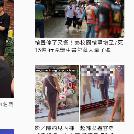
槍聲停了又響！泰校園槍擊增至7死
15傷 行兇學生書包藏大量子彈
4名戰
影／隱約見內褲…超辣女遊客穿