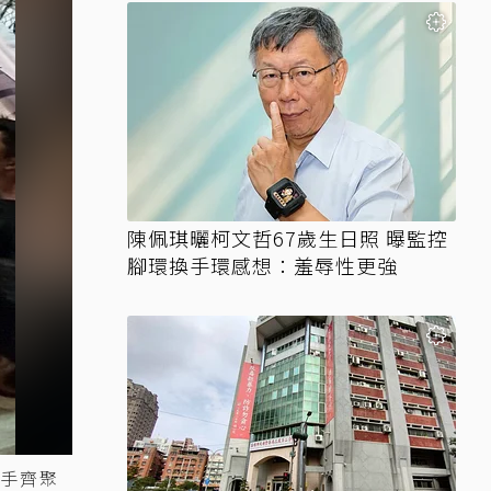
陳佩琪曬柯文哲67歲生日照 曝監控
腳環換手環感想：羞辱性更強
選手齊聚