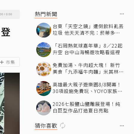
熱門新聞
00
/
0:00
台東「天空之鏡」遭倒飲料亂丟
州登
垃圾 他天天清不完：菸蒂多到
像下雪
「石岡熱氣球嘉年華」8／22起
升空 台中山海暢遊攻略看這裡
市集
免費加湯、牛肉超大塊！ 新竹
美食「九添福牛肉麵」米其林必
比登推薦、多位名人都朝聖過
高雄最大親子遊樂園8/8開幕！
30項設施免費玩、YOYO家族嗨
翻暑假
2026七股鹽山鹽雕展登場！純
白巨型作品打造夏日亮點
猜你喜歡