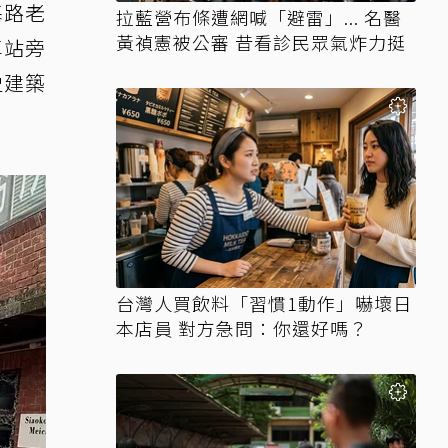
基路老
拉藍營布條遭網喊「避雷」... 名醫
黃禎憲被公審 昔看診民眾氣炸力挺
車站旁
史建築
台灣人買飲料「習慣1動作」嚇壞日
本店員 對方急問：你還好嗎？