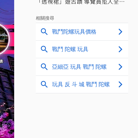
「透視裙」遊古蹟 導覽員拒入全網
讚翻