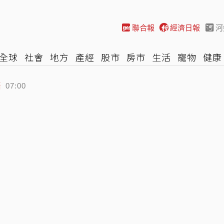
聯合報
經濟日報
河
全球
社會
地方
產經
股市
房市
生活
寵物
健康
賠
際
NBA
時尚
汽車
棒球
HBL
遊戲
專題
網誌
07:00
今劇烈降雨 東半部飆極端高溫
06:30