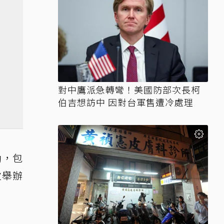
對中鷹派急轉彎！美國防部次長柯
伯吉想訪中 因對台軍售遭冷處理
動，包
次舉辦