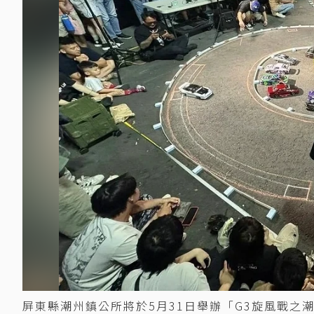
屏東縣潮州鎮公所將於5月31日舉辦「G3旋風戰之