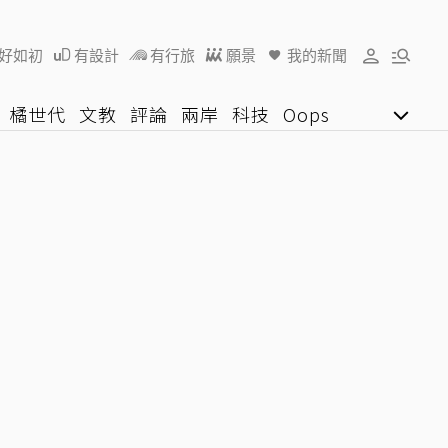
好如初
有設計
有行旅
願景
我的新聞
橘世代
文教
評論
兩岸
科技
Oops
女子漾
陽光行動
影音網
U好學