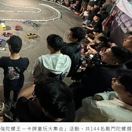
潮強陀螺王－卡牌童玩大集合」活動，共144名戰鬥陀螺