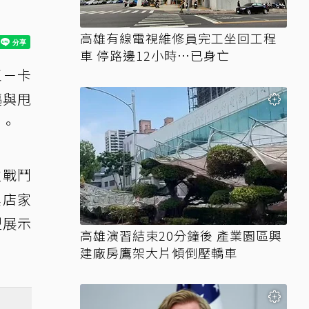
高雄有線電視維修員完工坐回工程
車 停路邊12小時…已身亡
王－卡
驅與甩
夠。
次戰鬥
具店家
型展示
高雄演習結束20分鐘後 產業園區興
建廠房鷹架大片傾倒壓轎車