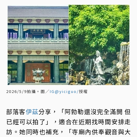
2026/5/9拍攝。圖／
IG@yiciguo/
授權
部落客
伊茲
分享，「阿勃勒還沒完全滿開 但
已經可以拍了」，適合在近期找時間安排走
訪。她同時也補充，「寺廟內供奉觀音與大