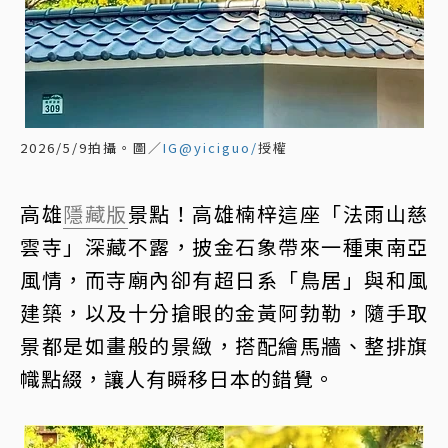
2026/5/9拍攝。圖／
IG@yiciguo/
授權
高雄
隱藏版
景點！高雄楠梓這座「法雨山慈
雲寺」深藏不露，披金石象帶來一種東南亞
風情，而寺廟內卻有超日系「鳥居」與和風
建築，以及十分搶眼的金黃阿勃勒，隨手取
景都是如畫般的景緻，搭配繪馬牆、整排旗
幟點綴，讓人有瞬移日本的錯覺。