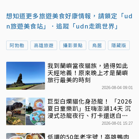
想知道更多旅遊美食好康情報，請鎖定「ud
n旅遊美食站」
．追蹤「udn走跳世界」
阿勃勒
高雄旅遊
攝影景點
鳥居
隱藏版
我到蘭嶼當夜貓族，過得如此
天經地義！原來晚上才是蘭嶼
旅行最美的時刻
2026-08-04 09:01
巨型白爛貓化身恐龍！ 「2026
夏日童樂趴」狂嗨澎湖14天 沉
浸式恐龍夜行、打卡還送白爛
貓扇
2026-08-01 15:27
低調的50年老字號！高雄鴨肉