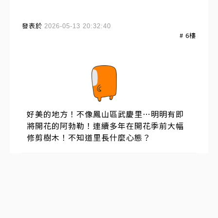
發表於
2026-05-13 20:32:40
#
6
樓
好美的地方！不像鳳山區武慶里⋯明明有即
將開花的阿勃勒！連續多年在開花季前大幅
修剪樹木！不知道里長什麼心態？
加藤鷹騷手弄汁
發表於
2026-05-13 13:46:25
#
5
樓
台灣媚日亂象只能靠老共來整頓了....
林氏璧最愛貶中捧日，要他譴責一下日本好
難喔，居然推說在日本被人撞比得流感機率