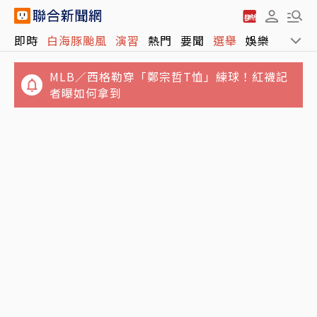
MLB／西格勒穿「鄭宗哲T恤」練球！紅襪記
即時
白海豚颱風
演習
熱門
要聞
選舉
娛樂
運動
者曝如何拿到
發表上千篇文章打臉健康偽科學 林慶順教授驚
傳意外過世
姜厚任女友被爆當小三！發千字文「不學邏輯
很難開始好好活」