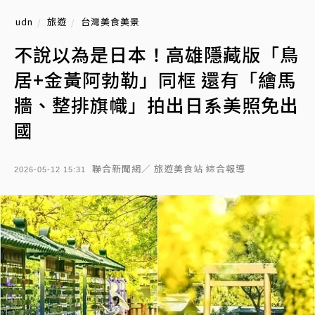
udn
旅遊
台灣美食美景
不說以為是日本！高雄隱藏版「鳥
居+金黃阿勃勒」同框 還有「繪馬
牆、整排旗幟」拍出日系美照免出
國
聯合新聞網／ 旅遊美食站 綜合報導
2026-05-12 15:31