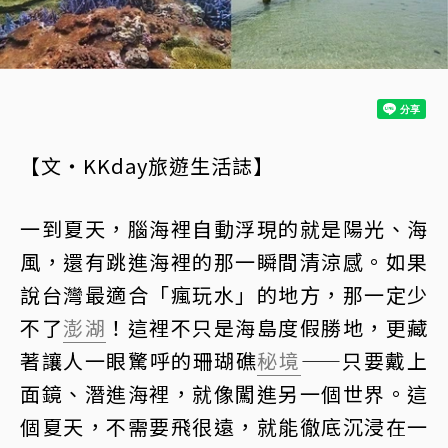
【文・KKday旅遊生活誌】
一到夏天，腦海裡自動浮現的就是陽光、海
風，還有跳進海裡的那一瞬間清涼感。如果
說台灣最適合「瘋玩水」的地方，那一定少
不了
澎湖
！這裡不只是海島度假勝地，更藏
著讓人一眼驚呼的珊瑚礁
秘境
——只要戴上
面鏡、潛進海裡，就像闖進另一個世界。這
個夏天，不需要飛很遠，就能徹底沉浸在一