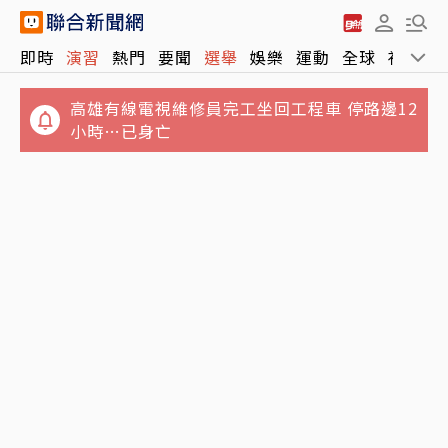
總統府前噴水池惹禍？蔣經國「越權」要求軍
即時
演習
熱門
要聞
選舉
娛樂
運動
全球
社會
方拆除
高雄有線電視維修員完工坐回工程車 停路邊12
小時…已身亡
NCC沒委員「滅團」危機影響民眾什麼？他買
相機大卡關 3狀態一同受害