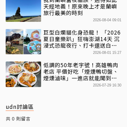
天經地義！原來晚上才是蘭嶼
旅行最美的時刻
2026-08-04 09:01
巨型白爛貓化身恐龍！ 「2026
夏日童樂趴」狂嗨澎湖14天 沉
浸式恐龍夜行、打卡還送白爛
貓扇
2026-08-01 15:27
低調的50年老字號！高雄鴨肉
老店 平價好吃「煙燻鴨切盤、
煙燻滷味」一進店就能聞到香
氣
2026-07-29 16:30
udn討論區
共
則留言
0