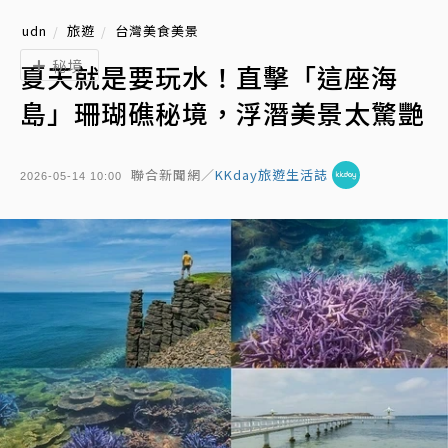
udn
旅遊
台灣美食美景
秘境
夏天就是要玩水！直擊「這座海
島」珊瑚礁秘境，浮潛美景太驚艷
聯合新聞網／
KKday旅遊生活誌
2026-05-14 10:00