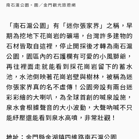
南石滬公園。圖／金門觀光旅遊網
「南石滬公園」有「迷你張家界」之稱，早
期為挖地下花崗岩的礦場，台灣許多建物的
石材皆取自這裡，停止開採後才轉為南石滬
公園，園區內的石護欄有可愛的小風獅爺，
再往裡面走就能看到採花崗岩留下的蓄水
池，水池倒映著花崗岩壁與樹林，被稱為迷
你張家界真的名不虛傳！公園旁設有兩台迷
彩彩繪的大喇叭，為全球首創的喊泉設施，
泉水會根據聲音的大小波動，大聲吶喊不只
能紓壓還能看到泉水高噴，非常壯觀！
地址：
金門縣金湖鎮四維路南石滬公園