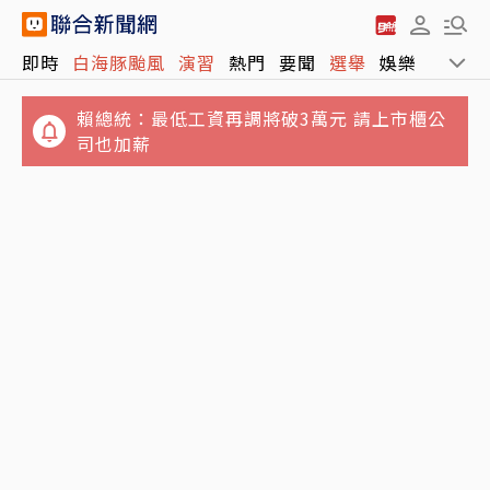
即時
白海豚颱風
演習
熱門
要聞
選舉
娛樂
運動
賴總統：最低工資再調將破3萬元 請上市櫃公
司也加薪