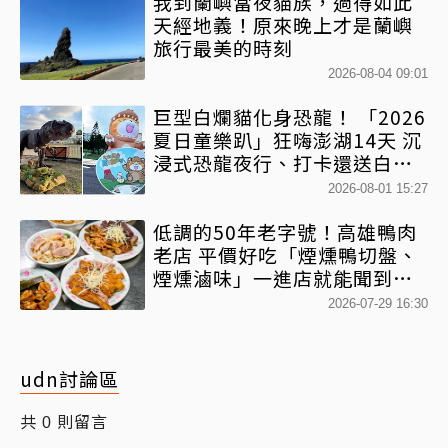
我到蘭嶼當夜貓族，過得如此
天經地義！原來晚上才是蘭嶼
旅行最美的時刻
2026-08-04 09:01
巨型白爛貓化身恐龍！ 「2026
夏日童樂趴」狂嗨澎湖14天 沉
浸式恐龍夜行、打卡還送白爛
貓扇
2026-08-01 15:27
低調的50年老字號！高雄鴨肉
老店 平價好吃「煙燻鴨切盤、
煙燻滷味」一進店就能聞到香
氣
2026-07-29 16:30
udn討論區
共
則留言
0