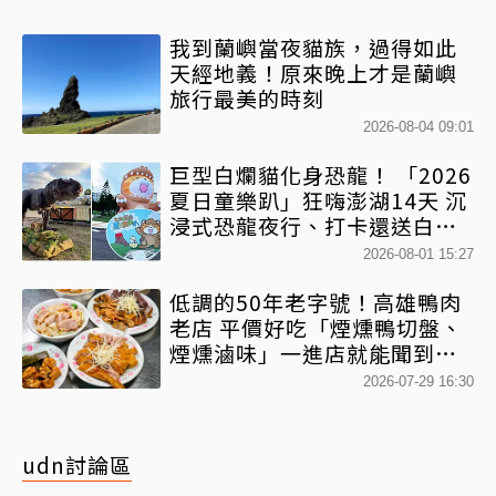
我到蘭嶼當夜貓族，過得如此
天經地義！原來晚上才是蘭嶼
旅行最美的時刻
2026-08-04 09:01
巨型白爛貓化身恐龍！ 「2026
夏日童樂趴」狂嗨澎湖14天 沉
浸式恐龍夜行、打卡還送白爛
貓扇
2026-08-01 15:27
低調的50年老字號！高雄鴨肉
老店 平價好吃「煙燻鴨切盤、
煙燻滷味」一進店就能聞到香
氣
2026-07-29 16:30
udn討論區