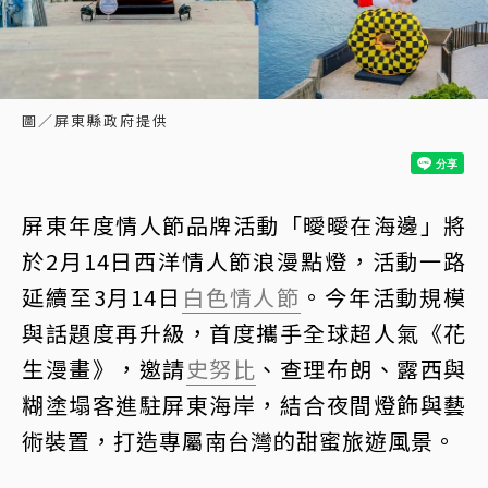
圖／屏東縣政府提供
屏東年度情人節品牌活動「曖曖在海邊」將
於2月14日西洋情人節浪漫點燈，活動一路
延續至3月14日
白色情人節
。今年活動規模
與話題度再升級，首度攜手全球超人氣《花
生漫畫》，邀請
史努比
、查理布朗、露西與
糊塗塌客進駐屏東海岸，結合夜間燈飾與藝
術裝置，打造專屬南台灣的甜蜜旅遊風景。