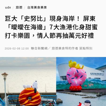
udn
旅遊
台灣美食美景
巨大「史努比」現身海岸！ 屏東
「曖曖在海邊」7大漁港化身甜蜜
打卡樂園，情人節再抽萬元好禮
聯合新聞網／ 旅遊美食特約作者 萊點特別
2026-02-08 12:00