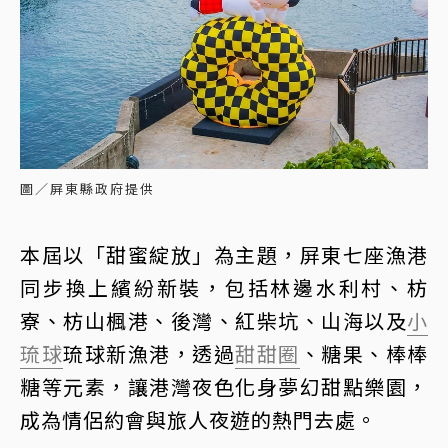
圖／屏東縣政府提供
本屆以「甜蜜綻放」為主題，屏東七座漁港
同步換上繽紛新裝，包括林邊水利村、枋
寮、枋山楓港、後灣、紅柴坑、山海以及
小
琉球
琉球新漁港，透過
甜甜圈
、糖果、棒棒
糖等元素，讓港灣夜色化身夢幻甜點樂園，
成為情侶約會與旅人夜遊的熱門去處。