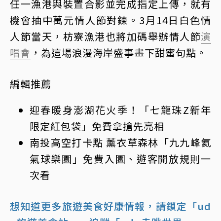
任一漁港與裝置合影並完成指定上傳，就有
機會抽中萬元情人節對鍊。3月14日白色情
人節當天，枋寮漁港也將加碼舉辦情人節
演
唱會
，為這場浪漫海岸盛事畫下甜蜜句點。
編輯推薦
迎春暖身澎湖花火季！「七龍珠Z新年
限定紅包袋」免費拿搶先亮相
南投高空打卡點 薰衣草森林「九九峰氦
氣球樂園」免費入園、遊客開放規則一
次看
想知道更多旅遊美食好康情報，請鎖定「ud