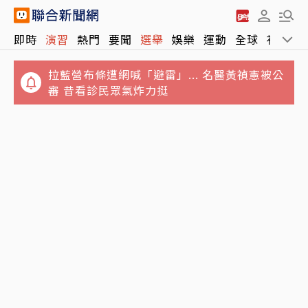
即時
演習
熱門
要聞
選舉
娛樂
運動
全球
社會
拉藍營布條遭網喊「避雷」... 名醫黃禎憲被公
審 昔看診民眾氣炸力挺
國安基金護盤8檔全獲利！網讚「可跟買」：
台積電重返5日線！川湖跳空漲停衝11,110元
根本國家級抄底
台股開高一度漲逾430點