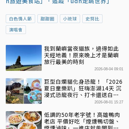
n旅遊美食站」
．追蹤「udn走跳世界」
白色情人節
甜甜圈
小琉球
史努比
演唱會
我到蘭嶼當夜貓族，過得如此
天經地義！原來晚上才是蘭嶼
旅行最美的時刻
2026-08-04 09:01
巨型白爛貓化身恐龍！ 「2026
夏日童樂趴」狂嗨澎湖14天 沉
浸式恐龍夜行、打卡還送白爛
貓扇
2026-08-01 15:27
低調的50年老字號！高雄鴨肉
老店 平價好吃「煙燻鴨切盤、
煙燻滷味」一進店就能聞到香