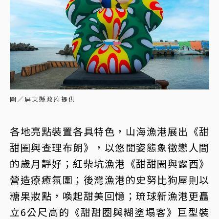
圖／屏東縣政府提供
各地亮點裝置各具特色，山海漁港展出《甜
甜圈與查理布朗》，以悠閒姿態象徵戀人間
的歲月靜好；紅柴坑漁港《甜甜圈與露西》
營造療癒氛圍；後灣漁港的史努比狗屋則以
糖果妝點，喚起甜美回憶；琉球新漁港更矗
立6公尺高的《甜甜圈與糊塗塌客》巨型裝