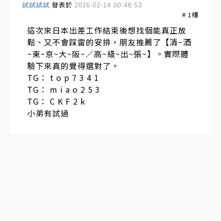
試試試試
發表於
2026-02-14 00:48:53
#
1
樓
這次來日本出差工作結束後想找個能真正放
鬆、又不會踩雷的安排，朋友推薦了【清~酒
~東~京~大~阪~／高~級~出~張~】。實際體
驗下來真的覺得選對了。
TG： t o p 7 3 4 1
TG： m i a o 2 5 3
TG： C K F 2 k
小弟有試過
訂閱