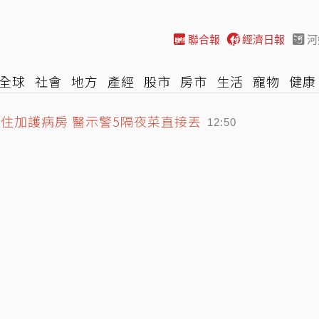
聯合報
經濟日報
河
全球
社會
地方
產經
股市
房市
生活
寵物
健康
際
NBA
時尚
汽車
棒球
HBL
遊戲
專題
網誌
住加護病房 醫示警5隔夜菜直接丟
12:50
要含冰塊「後果很恐怖」
退步！營養師揭果乾堅果常見健康陷阱
13:13
13:24