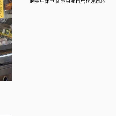
睡夢中離世 副董事謝再居代理職務