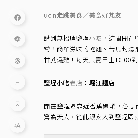
udn走跳美食／美食好芃友
講到無招牌鹽埕
小吃
，這間開在
常！簡單滋味的乾麵、苦瓜封湯
甘蔗燻雞！每天只賣早上10:00
鹽埕小吃
老店
：堀江麵店
開在鹽埕區靠近香蕉碼頭，必忠街
驚為天人，從此跟家人到鹽埕區