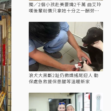
獨／2個小孩赴美要燒2千萬 曲艾玲
嘆後輩削價只拿她十分之一酬勞競
爭
浪犬大黑斷2趾仍撒嬌搖尾迎人 動
保處急救援保患腿等溫暖新家