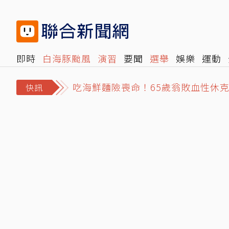
即時
白海豚颱風
演習
要聞
選舉
娛樂
運動
閱讀
旅遊
雜誌
報時光
倡議+
500輯
轉角國
吃海鮮麵險喪命！65歲翁敗血性休克
快訊
鬼月5大飲食禁忌…別吃生魚片、不
果乾取代糖果是進步、取代水果卻是