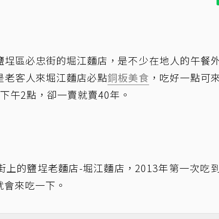
鹽埕區必忠街的堀江麵店，是不少在地人的午餐
是老客人來堀江麵店必點
銅板美食
，吃好一點可
到下午2點，卻一賣就賣40年。
上的鹽埕老麵店-堀江麵店，2013年第一次吃
就會來吃一下。