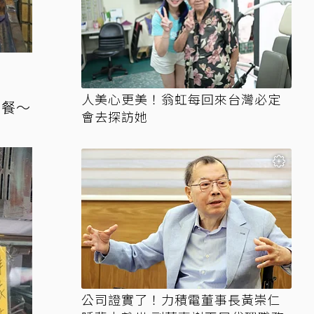
人美心更美！翁虹每回來台灣必定
麼餐～
會去探訪她
公司證實了！力積電董事長黃崇仁