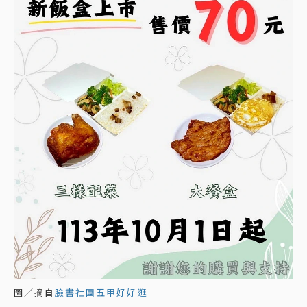
圖／摘自
臉書社團五甲好好逛