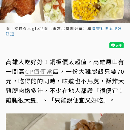
圖／摘自Google地圖（網友呂京娜分享）和
臉書社團五甲好
好逛
高雄人吃好好！銅板價太超值，高雄鳳山有
一間高
CP值
便當
店，一份大雞腿飯只要70
元，吃得飽的同時，味道也不馬虎，酥炸大
雞腿肉嫩多汁，不少在地人都讚「很便宜！
雞腿很大隻」、「只能說便宜又好吃」。