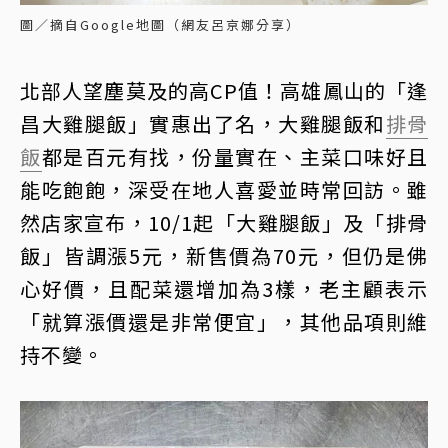
圖／摘自Google地圖（網友呂京娜分享）
北部人望塵莫及的高CP值！高雄鳳山的「逢
昌大雞腿飯」實惠出了名，大雞腿飯和
排骨
飯
都是百元有找，份量實在、主菜口味好且
能吃飽飽，深受在地人喜愛並時常回訪。雖
然店家宣布，10/1起「大雞腿飯」及「排骨
飯」皆調漲5元，新售價為70元，但仍是佛
心好價，且配菜還增加為3樣，老主顧表示
「就算漲價還是非常便宜」，其他品項則維
持不變。