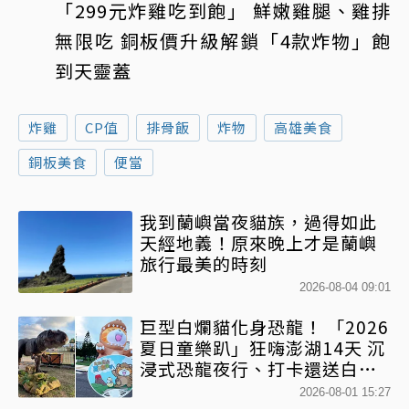
「299元炸雞吃到飽」 鮮嫩雞腿、雞排
無限吃 銅板價升級解鎖「4款
炸物
」飽
到天靈蓋
炸雞
CP值
排骨飯
炸物
高雄美食
銅板美食
便當
我到蘭嶼當夜貓族，過得如此
天經地義！原來晚上才是蘭嶼
旅行最美的時刻
2026-08-04 09:01
巨型白爛貓化身恐龍！ 「2026
夏日童樂趴」狂嗨澎湖14天 沉
浸式恐龍夜行、打卡還送白爛
貓扇
2026-08-01 15:27