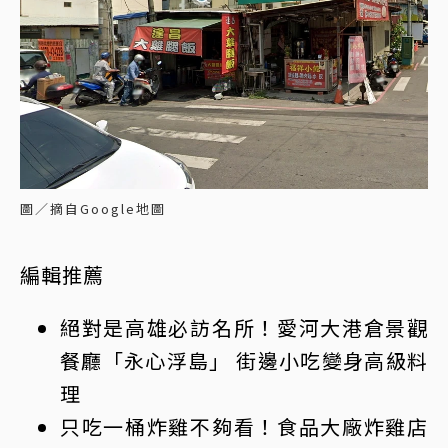
圖／摘自Google地圖
編輯推薦
絕對是高雄必訪名所！愛河大港倉景觀
餐廳「永心浮島」 街邊小吃變身高級料
理
只吃一桶
炸雞
不夠看！食品大廠炸雞店