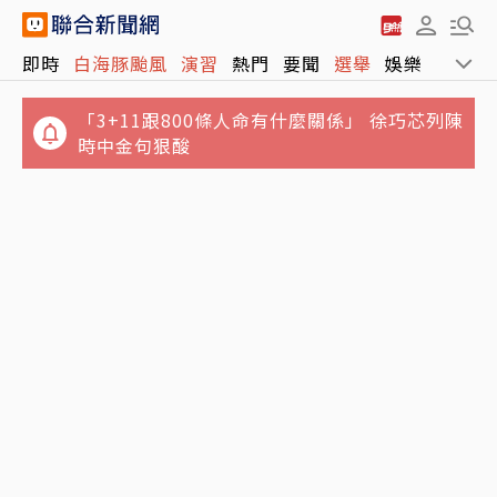
即時
白海豚颱風
演習
熱門
要聞
選舉
娛樂
運動
「3+11跟800條人命有什麼關係」 徐巧芯列陳
時中金句狠酸
高雄光華夜市違停賓士擋下暴衝特斯拉 網讚
四貸同堂過來人經驗談 「槓桿是一把雙刃劍」
「救很多人」…車主曝光是他