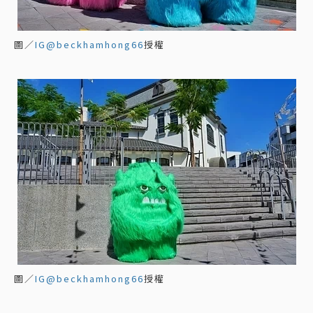
圖／
IG@beckhamhong66
授權
圖／
IG@beckhamhong66
授權