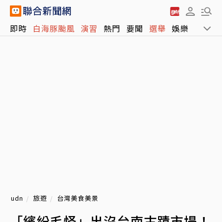
即時
白海豚颱風
演習
熱門
要聞
選舉
娛樂
運動
udn
旅遊
台灣美食美景
「繽紛毛怪」出沒台南古蹟市場！