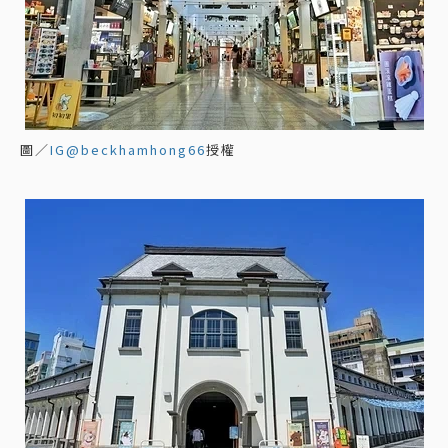
圖／
IG@beckhamhong66
授權