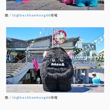
圖／
IG@beckhamhong66
授權
圖／
IG@beckhamhong66
授權