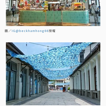
圖／
IG@beckhamhong66
授權