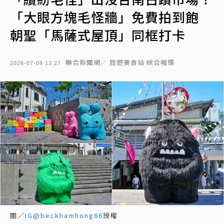
「大眼方塊毛怪牆」免費拍到飽
朝聖「馬薩式屋頂」同框打卡
聯合新聞網／ 旅遊美食站 綜合報導
2026-07-09 13:27
圖／
IG@beckhamhong66
授權