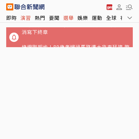
管爺阿甘路／管中閔有3個學術遺憾 用人生後
即時
演習
熱門
要聞
選舉
娛樂
運動
全球
社會
消寫下終章
綠燈剛起步！89歲老婦過馬路遭大貨車猛撞 腹
部重創當場不治
畫面曝光！漢光42號演習第3天 M1A2T戰車首
度開進桃園機場反機降